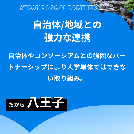
第23回創価大学学長杯「サマージュニアカップ20
八王子市
2022.12
自治体/地域との
第14回大学コンソーシアム八王子学生発表会の
強力な連携
八王子市
2021.10
市内の外国人と飲食店を繋ぐSDGsプロジェクト
自治体やコンソーシアムとの強固なパー
トナーシップにより大学単体ではできな
い取り組み。
八王子
だから