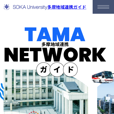
多摩地域連携ガイド
ガ
イ
ド