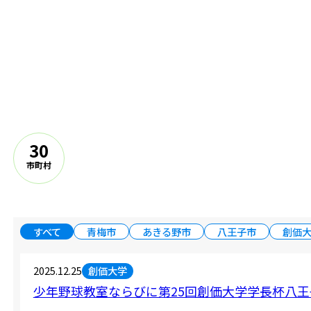
30
市町村
すべて
青梅市
あきる野市
八王子市
創価
創価大学
2025.12.25
少年野球教室ならびに第25回創価大学学長杯八