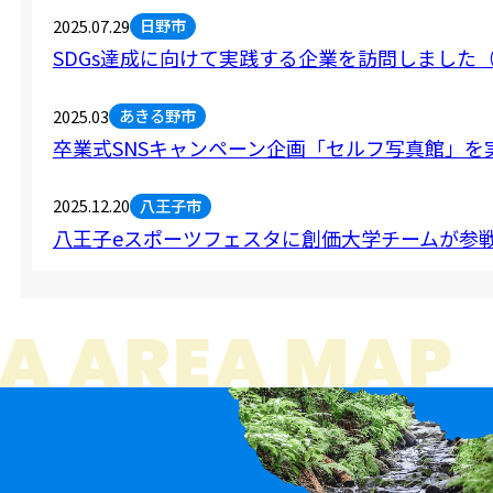
日野市
2025.07.29
SDGs達成に向けて実践する企業を訪問しました
あきる野市
2025.03
卒業式SNSキャンペーン企画「セルフ写真館」を
八王子市
2025.12.20
八王子eスポーツフェスタに創価大学チームが参
あきる野市
2025.12.18
たま未来連携EXPO2025に出展
八王子市
2025.07.28
理工学部の学生が八王子市立南大沢中学校にて米
八王子市
立川市
青梅市
2023.10