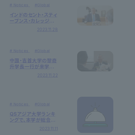
#
Notices
#
Global
インドのセント・スティ
ーブンス・カレッジの
ジョン・バルギース学
2023.11.28
長一行が来学しました
#
Notices
#
Global
中国・吉首大学の黎奇
升学長一行が来学し
ました
2023.11.22
#
Notices
#
Global
QSアジア大学ランキ
ングで、本学が総合
451～500位（国内57
2023.11.11
位タイ）にランクイン