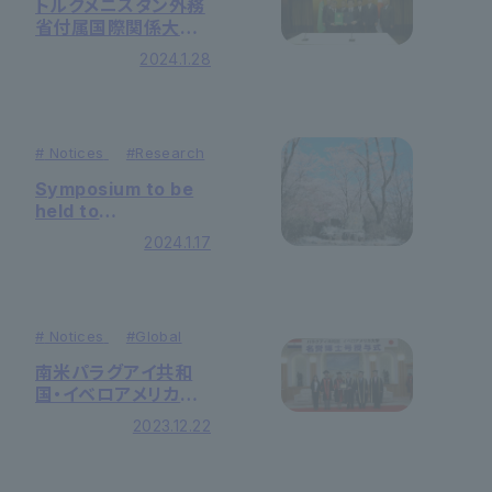
トルクメニスタン外務
省付属国際関係大学
と学術交流協定を調
2024.1.28
印しました
#
Notices
#
Research
Symposium to be
held to
commemorate the
2024.1.17
50th anniversary
of the meeting
between Zhou
Enlai and Daisaku
#
Notices
#
Global
Ikeda
南米パラグアイ共和
国・イベロアメリカ大
学より創立者に名誉博
2023.12.22
士号