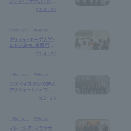
ンディ・アナベル・ダビ
ラ・サンドバル駐日大
2024.2.28
使が来学しました
#
Notices
#
Global
ギリシャ・エーゲ大学・
ロドス島校、実践哲学
研究所所長のエレー
2024.2.27
ナ・テオドロプール教
授による講演がおこな
われました
#
Notices
#
Global
ウズベキスタンの詩人
アリシェール・ナワイ
ーへの献花式を開催
2024.2.9
しました
#
Notices
#
Global
マレーシア・マラヤ大