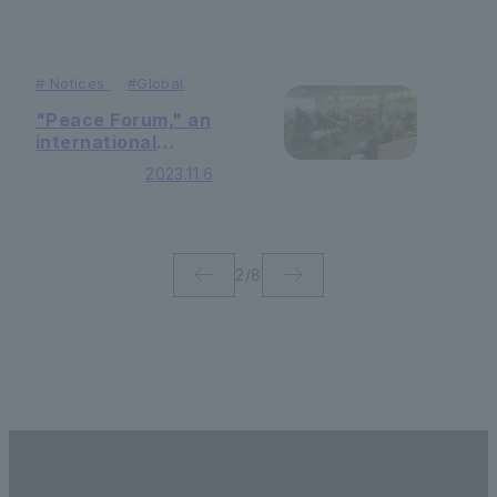
しました
#
Notices
#
Global
"Peace Forum," an
international
symposium co-
2023.11.6
hosted by Soka
University,
Kyungnam
University in
South Korea, and
2
/
8
Chinese Culture
University in
Taiwan, was held