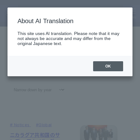
Alumni
News
MENU
About AI Translation
This site uses AI translation. Please note that it may
not always be accurate and may differ from the
original Japanese text.
OK
All
#
Notices
#Education
#
Research
#
Gl
#
Notices
#
Global
ニカラグア共和国のサ