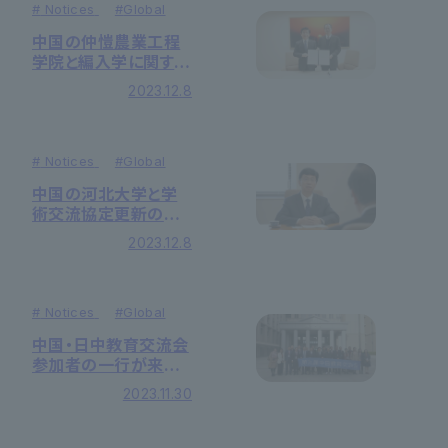
#
Notices
#
Global
中国の仲愷農業工程
学院と編入学に関する
覚書を締結しました
2023.12.8
#
Notices
#
Global
中国の河北大学と学
術交流協定更新の調
印式を行いました
2023.12.8
#
Notices
#
Global
中国・日中教育交流会
参加者の一行が来学
しました
2023.11.30