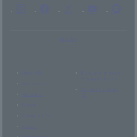
Inquiry
About Us
If you are thinking
of supporting us
Academics
Current students
Research
Global
Campus Life
Career