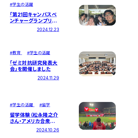
#
学生の活躍
「第21回キャンパスベ
ンチャーグランプリ東
京大会」で経済学部の
2024.12.23
増井淳ゼミが奨励賞
を受賞
#
教育
#
学生の活躍
「ゼミ対抗研究発表大
会」を開催しました
2024.11.29
#
学生の活躍
#
留学
留学体験（松永隆之介
さん・アメリカ合衆国・
アメリカ創価大学）
2024.10.26