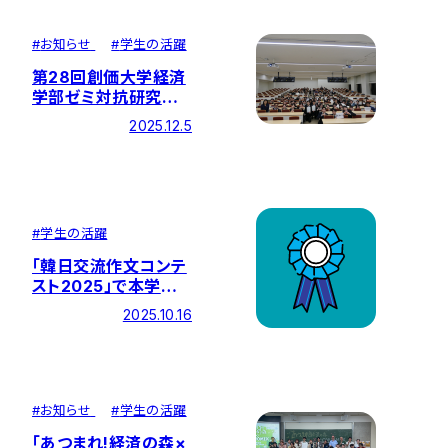
#
お知らせ
#
学生の活躍
第28回創価大学経済
学部ゼミ対抗研究発
表大会を開催
2025.12.5
#
学生の活躍
「韓日交流作文コンテ
スト2025」で本学学
生が優秀賞を受賞
2025.10.16
#
お知らせ
#
学生の活躍
「あつまれ!経済の森×