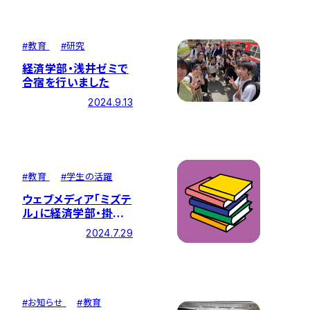
#
教育
#
研究
経済学部・浅井ゼミで
合宿を行いました
2024.9.13
#
教育
#
学生の活躍
ウェブメディア「ミズテ
ル」に経済学部・掛川
三千代教授のインタビ
2024.7.29
ュー記事が掲載されま
した
#
お知らせ
#
教育