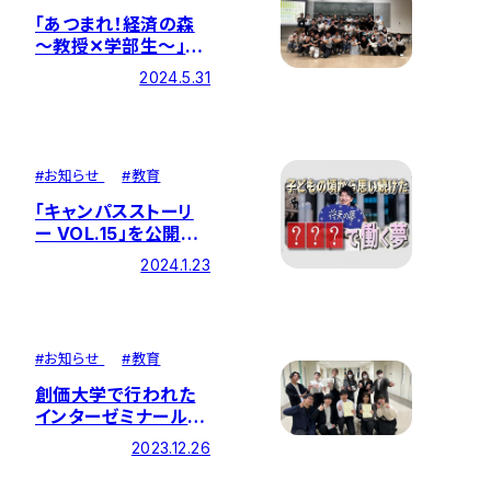
「あつまれ！経済の森
～教授✕学部生～」を
開催しました
2024.5.31
#
お知らせ
#
教育
「キャンパスストーリ
ー VOL.15」を公開し
ました ―『LOTTEで
2024.1.23
働きたい！ 幼少期か
らの夢を叶えた創大生
活』
#
お知らせ
#
教育
創価大学で行われた
インターゼミナール大
会に増井ゼミが出場し
2023.12.26
ました