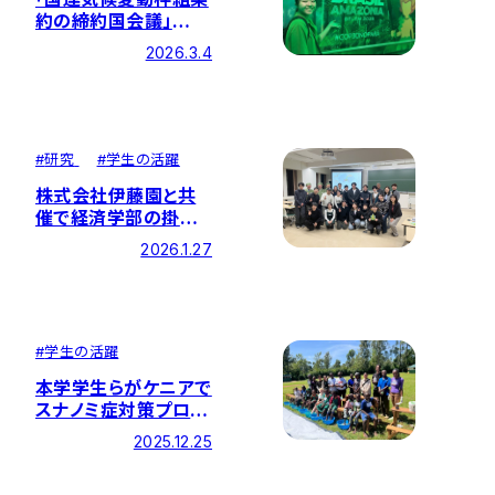
約の締約国会議」
（COP30）に本学学生
2026.3.4
が参加しました
#
研究
#
学生の活躍
株式会社伊藤園と共
催で経済学部の掛川
三千代ゼミが「マイボ
2026.1.27
トルdeお茶会」を開催
しました
#
学生の活躍
本学学生らがケニアで
スナノミ症対策プロジ
ェクトを実施 — 治療
2025.12.25
と環境改善を実現