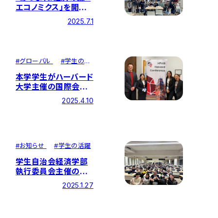
エコノミクス」を開催
しました
2025.7.1
#
グローバル
#
学生の活
躍
本学学生がハーバード
大学主催の国際会議
HPAIRに参加しました
2025.4.10
#
お知らせ
#
学生の活躍
学生自治会経済学部
執行委員会主催の
E×CONNECTを開催
2025.1.27
しました