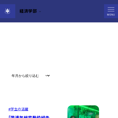
経済学部
News
MENU
すべて
#
お知らせ
#
教育
#
研究
#
グローバル
#
学生の活躍
「国連気候変動枠組条