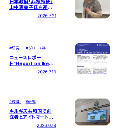
日本政府「非核特使」
山中恵美子氏を迎え、
学生との懇談会を開
2026.7.21
催
#
研究
#
グローバル
ニュースレポー
ト"Report on Ikeda
Studies in
2026.7.18
Education" 第30号
を発行しました
#
教育
#
研究
キルギス共和国で創
立者とアイトマートフ
の思想を巡る国際学
2026.6.18
術会議が開催、本研究