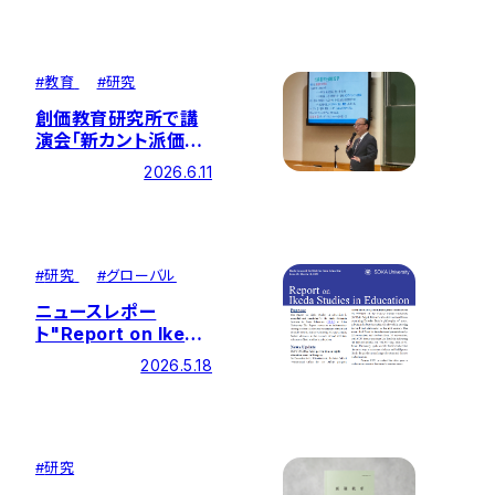
所の勘坂教授がオン
ラインで発表
#
教育
#
研究
創価教育研究所で講
演会「新カント派価値
哲学と公共哲学 ——
2026.6.11
牧口・新渡戸・南原と
幸福・平和」を開催
#
研究
#
グローバル
ニュースレポー
ト"Report on Ikeda
Studies in
2026.5.18
Education" 第29号
を発行しました
#
研究