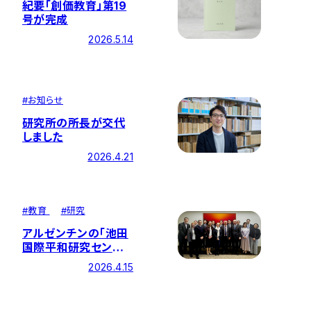
紀要「創価教育」第19
号が完成
2026.5.14
#
お知らせ
研究所の所長が交代
しました
2026.4.21
#
教育
#
研究
アルゼンチンの「池田
国際平和研究センタ
ー」一行と交流しまし
2026.4.15
た