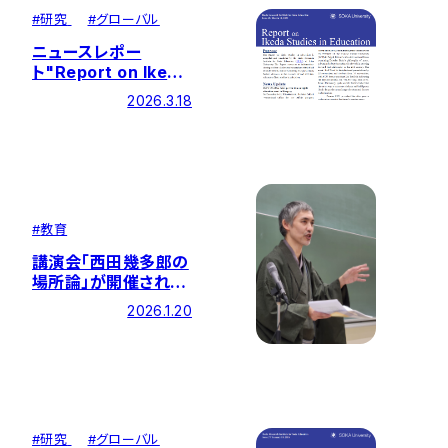
#
研究
#
グローバル
ニュースレポー
ト"Report on Ikeda
Studies in
2026.3.18
Education" 第28号
を発行しました
#
教育
講演会「西田幾多郎の
場所論」が開催されま
した
2026.1.20
#
研究
#
グローバル