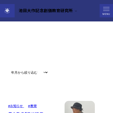
池田大作記念創価教育研究所
News
MENU
すべて
#
お知らせ
#
教育
#
研究
#
グローバル
#
お知らせ
#
教育