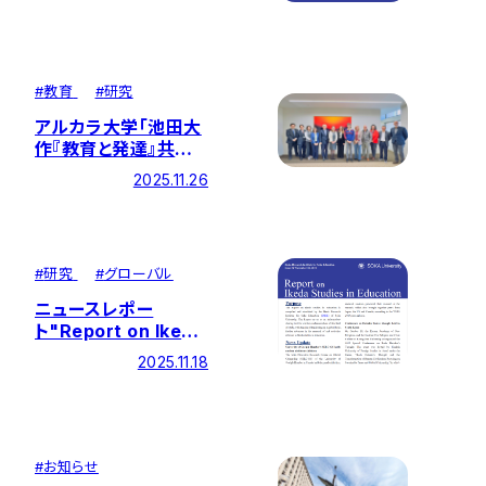
術的成果を収録―
#
教育
#
研究
アルカラ大学「池田大
作『教育と発達』共同
研究所」一行と交流し
2025.11.26
ました
#
研究
#
グローバル
ニュースレポー
ト"Report on Ikeda
Studies in
2025.11.18
Education" 第26号
を発行しました
#
お知らせ