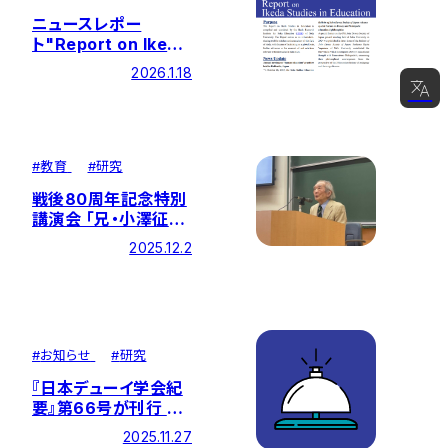
ニュースレポー
ト"Report on Ikeda
Studies in
2026.1.18
Education" 第27号
を発行しました
日本語
English
#
教育
#
研究
简体中文
戦後80周年記念特別
講演会 「兄・小澤征爾
한국어
とともに――戦争を越えて、
2025.12.2
芸術が奏でる平和」
#
お知らせ
#
研究
『日本デューイ学会紀
要』第66号が刊行 ―
創価大学開催・第67
2025.11.27
回大会を総括する学