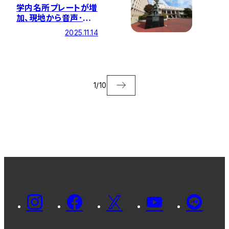
学内名所プレートが増
加、現地から音声･画
像が視聴できるように
2025.11.14
なりました
1
/
10