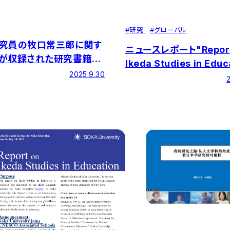
#
研究
#
グローバル
究員の牧口常三郎に関す
ニュースレポート"Report
が収録された研究書籍が
Ikeda Studies in Educ
れました
2025.9.30
第25号を発行しました