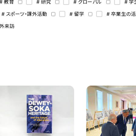
# 教育
# 研究
# グローバル
# 
# スポーツ・課外活動
# 留学
# 卒業生の
海外来訪