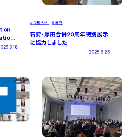
#
お知らせ
#
研究
 on
石狩・厚田合併20周年特別展示
ation"
に協力しました
2025.9.18
2025.8.26