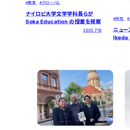
#
教育
#
グローバル
ナイロビ大学文学学科長らが
#
研究
#
Soka Education の授業を視察
ニュース
2025.7.18
Ikeda 
第24