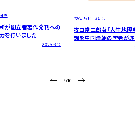
研究
#
お知らせ
#
研究
所が創立者著作発刊への
牧口常三郎著『人生地理
力を行いました
想を中国清朝の学者が述
2025.6.10
たな資料が発見されまし
2
/
10