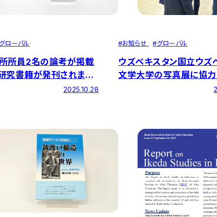
#
お知らせ
#
グローバル
グローバル
ウズベキスタン国立ウズ
所所員2名の論考が掲載
文学大学の写真展に協力
研究書籍が発刊されまし
た
2025.10.28