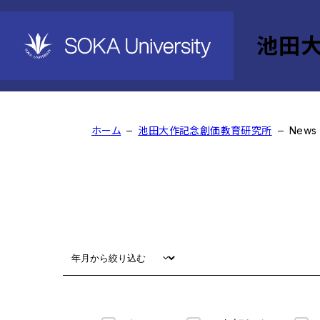
池田
News
ホーム
池田大作記念創価教育研究所
News