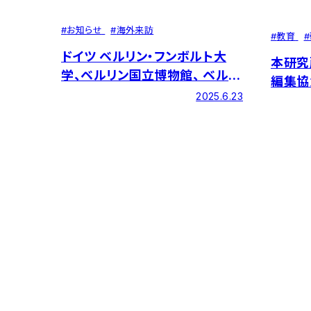
#
お知らせ
#
海外来訪
#
教育
#
ドイツ ベルリン・フンボルト大
本研究
学、ベルリン国立博物館、 ベルリ
編集協
ン国立図書館を本研究所教員が
2025.6.23
表敬訪問しました