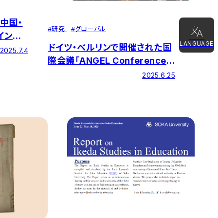
中国・
#
研究
#
グローバル
イン講
LANGUAGE
ドイツ・ベルリンで開催された国
2025.7.4
際会議「ANGEL Conference
日本語
2025」で本研究所教員が発表
2025.6.25
English
简体中文
한국어