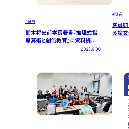
#
研究
#
研究
客員研
鈴木将史前学長著書『推理式指
る論文
導算術と創価教育』に資料提供
発刊さ
を行いました
2025.9.30