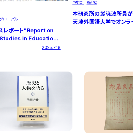
#
教育
#
研究
本研究所の叢暁波所員が
グローバル
天津外国語大学でオンラ
演を実施
レポート"Report on
Studies in Education"
号を発行しました
2025.7.18