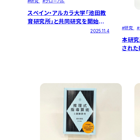
#
研究
#
グローバル
スペイン・アルカラ大学「池田教
育研究所」と共同研究を開始しま
#
研究
#
した
2025.11.4
本研究
された
た