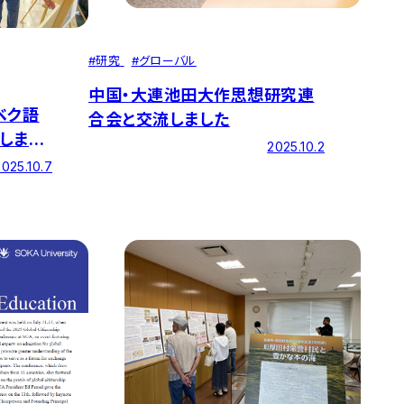
#
研究
#
グローバル
中国・大連池田大作思想研究連
ベク語
合会と交流しました
しまし
2025.10.2
2025.10.7