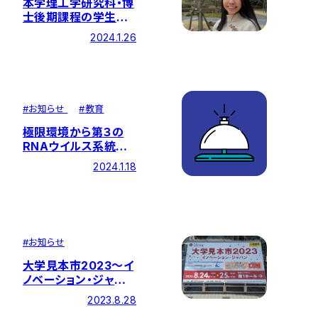
本学理工学研究科・博
士後期課程の学生の
論文が英国学術誌
2024.1.26
『Biomass and
Bioenergy』に掲載さ
れました
#
お知らせ
#
教育
極限環境から第３の
RNAウイルス系統を
発見（理工学部 共生
2024.1.18
創造理工学科 黒沢
則夫 教授）
#
お知らせ
大学見本市2023～イ
ノベーション・ジャパ
ンに出展しました！
2023.8.28