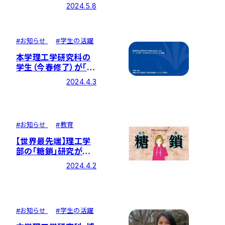
「RoboCup Japan
2024.5.8
Open 2024 ＠
Homeリーグ」～
#
お知らせ
#
学生の活躍
本学理工学研究科の
学生（今春修了）が「情
報処理学会第86回全
2024.4.3
国大会」にて学生奨励
賞を受賞
#
お知らせ
#
教育
【世界最先端】理工学
部の「糖鎖」研究があ
らゆる治療法を発展さ
2024.4.2
せる
#
お知らせ
#
学生の活躍