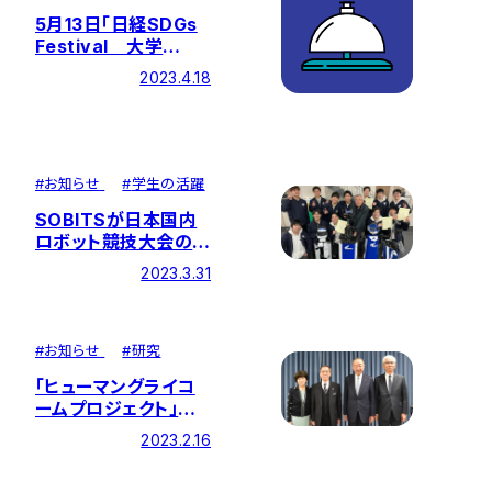
ンポジウム
5月13日「日経SDGs
Festival 大学
SDGsカンファレンス」
2023.4.18
にてSDGs推進センタ
ー長の井田旬一理工
学研究科長が講演し
ます
#
お知らせ
#
学生の活躍
SOBITSが日本国内
ロボット競技大会の最
難関であるリーグで総
2023.3.31
合優勝～「RoboCup
Japan Open 2022
@Home OPL」～
#
お知らせ
#
研究
「ヒューマングライコ
ームプロジェクト」が
本格始動しました
2023.2.16