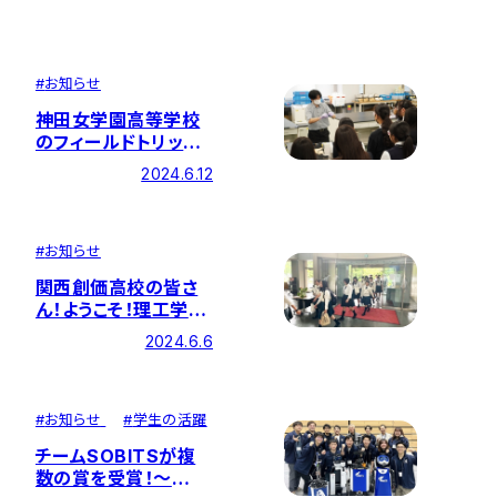
『Chemosphere』に
受理されました
#
お知らせ
神田女学園高等学校
のフィールドトリップ
が本学で行われました
2024.6.12
#
お知らせ
関西創価高校の皆さ
ん！ようこそ！理工学部
「体験授業・ラボツア
2024.6.6
ー」を開催
#
お知らせ
#
学生の活躍
チームSOBITSが複
数の賞を受賞！～