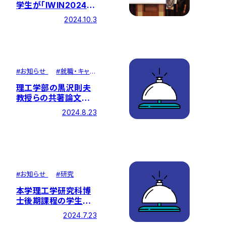
学生が「IWIN2024」
にてStudent Award
2024.10.3
を受賞
#
お知らせ
#
就職・キャリ
ア
理工学部の黒沢則夫
教授らの共著論文が
学術誌『Nature
2024.8.23
Communications』
に掲載されました
#
お知らせ
#
研究
本学理工学研究科博
士後期課程の学生の
筆頭論文が学術的影
2024.7.23
響度の高い国際誌