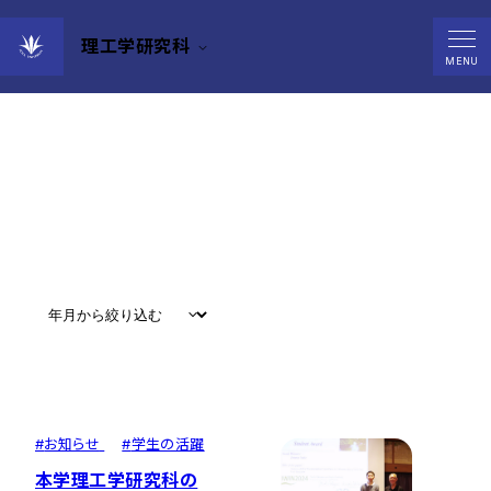
理工学研究科
News
MENU
すべて
#
お知らせ
#
教育
#
研究
#
グローバル
#
お知らせ
#
学生の活躍
本学理工学研究科の