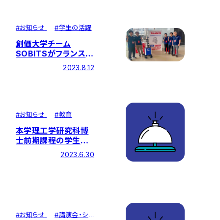
#
お知らせ
#
学生の活躍
創価大学チーム
SOBITSがフランスで
の世界大会
2023.8.12
「RoboCup23
@Home」に初出場し
健闘
#
お知らせ
#
教育
本学理工学研究科博
士前期課程の学生の
筆頭論文が国際的な
2023.6.30
学術雑誌に受理されま
した！
#
お知らせ
#
講演会・シ