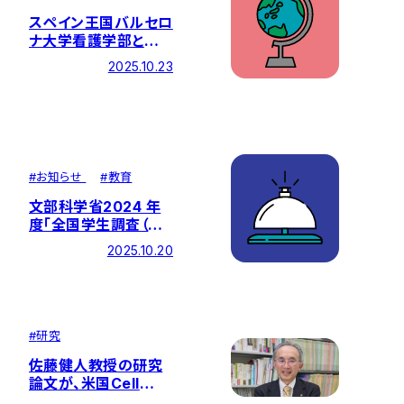
スペイン王国バルセロ
ナ大学看護学部と学
術交流協定を調印しま
2025.10.23
した
#
お知らせ
#
教育
文部科学省2024 年
度「全国学生調査（第
４回試行実施）ポジテ
2025.10.20
ィブリスト」で看護学
部が全国第2位の結果
となりました
#
研究
佐藤健人教授の研究
論文が、米国Cell
Pressの発行する