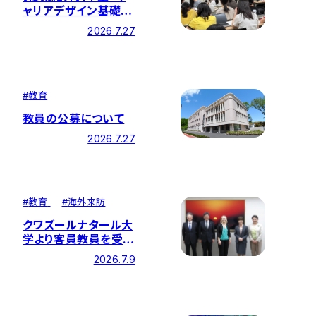
ャリアデザイン基礎」
で卒業生による講演を
2026.7.27
開催しました！
#
教育
教員の公募について
2026.7.27
#
教育
#
海外来訪
クワズールナタール大
学より客員教員を受け
入れ 看護教育にお
2026.7.9
ける交流を深めました