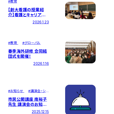
#
教育
【創大看護の授業紹
介】看護とキャリアデ
ザイン
2026.1.23
#
教育
#
グローバル
春季海外研修 合同結
団式を開催！
2026.1.16
#
お知らせ
#
講演会・シ
ンポジウム
市民公開講座 南裕子
先生 講演会のお知ら
せ
2025.12.15