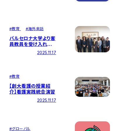
#
教育
#
海外来訪
バルセロナ大学より客
員教員を受け入れ
国境を越えた看護教
2025.11.17
育の交流を深める
#
教育
【創大看護の授業紹
介】看護実践統合演習
2025.11.17
#
グローバル