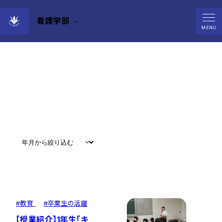
看護学部
News
MENU
すべて
#
お知らせ
#
教育
#
研究
#
グローバル
#
教育
#
卒業生の活躍
【授業紹介】1年生「キ