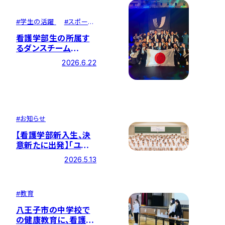
#
学生の活躍
#
スポー
ツ・課外活動
看護学部生の所属す
るダンスチーム
「SWDC」がチアリー
2026.6.22
ディング世界大会で優
勝！
#
お知らせ
【看護学部新入生、決
意新たに出発】「ユニ
フォーム・聴診器贈呈
2026.5.13
式」を開催
#
教育
八王子市の中学校で
の健康教育に、看護学