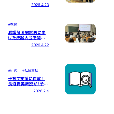
部生がピアエデュケー
2026.4.23
ターとして参加しまし
た
#
教育
看護師国家試験に向
けた決起大会を開催し
ました
2026.4.22
#
研究
#
社会貢献
子育て支援に貢献！-
長沼貴美教授が『子ど
も・子育て支援 子ども
2026.2.4
の育ちを支える』を分
担執筆