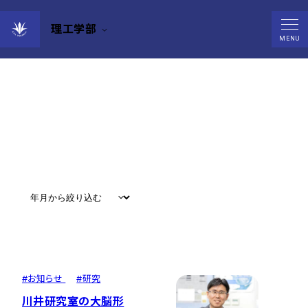
理工学部
News
MENU
すべて
#
お知らせ
#
教育
#
研究
#
グローバル
#
お知らせ
#
研究
川井研究室の大脳形