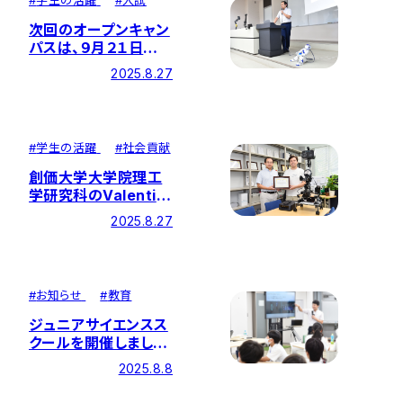
#
学生の活躍
#
入試
次回のオープンキャン
パスは、９月２１日
（日）です！
2025.8.27
#
学生の活躍
#
社会貢献
創価大学大学院理工
学研究科のValentin
Keithさんと萩原准教
2025.8.27
授が『日本ロボット学
会賞』を受賞
#
お知らせ
#
教育
ジュニアサイエンスス
クールを開催しまし
た！
2025.8.8