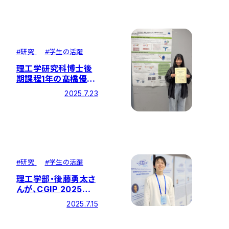
た特別授業と試食会を
実施しました
#
研究
#
学生の活躍
理工学研究科博士後
期課程1年の髙橋優希
さんがポスター賞を受
2025.7.23
賞
#
研究
#
学生の活躍
理工学部・後藤勇太さ
んが、CGIP 2025で
「Best
2025.7.15
Presentation
Award」受賞！