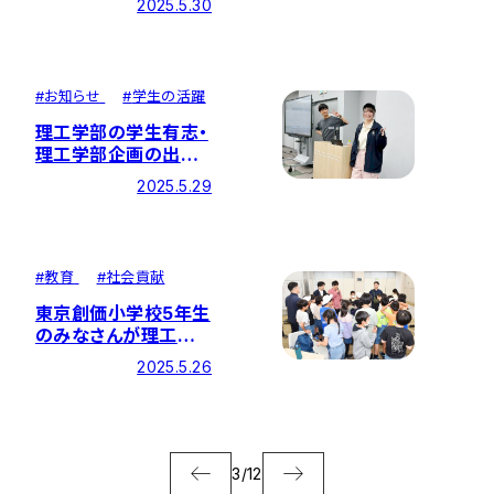
2025.5.30
#
お知らせ
#
学生の活躍
理工学部の学生有志・
理工学部企画の出発
式を開催
2025.5.29
#
教育
#
社会貢献
東京創価小学校5年生
のみなさんが理工学
部で体験授業
2025.5.26
3
/
12