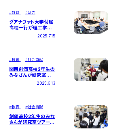
#
教育
#
研究
グアナファト大学付属
高校一行が理工学部
棟を訪問！
2025.7.15
#
教育
#
社会貢献
関西創価高校2年生の
みなさんが研究室ツア
ーと体験授業に参加
2025.6.13
#
教育
#
社会貢献
創価高校2年生のみな
さんが研究室ツアーと
体験授業に参加