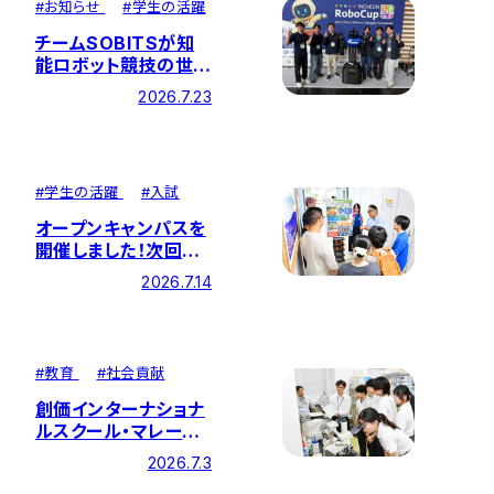
#
お知らせ
#
学生の活躍
チームSOBITSが知
能ロボット競技の世界
大会「RoboCup
2026.7.23
2026」に出場！総合成
績13位、ポスター発表
で世界4位の結果を収
めました
#
学生の活躍
#
入試
オープンキャンパスを
開催しました！次回は
8月1日（土）2日（日）
2026.7.14
の二日間開催します！
#
教育
#
社会貢献
創価インターナショナ
ルスクール・マレーシ
アのみなさんが理工
2026.7.3
学部を訪問！