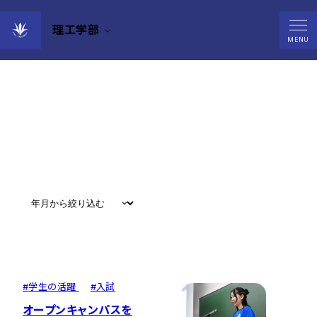
理工学部
News
MENU
すべて
#
お知らせ
#
教育
#
研究
#
グローバル
#
学生の活躍
#
入試
オープンキャンパスを