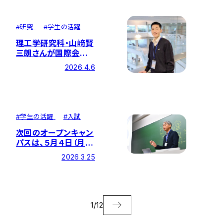
#
研究
#
学生の活躍
理工学研究科・山﨑賢
三朗さんが国際会議
ICCCV2026でBest
2026.4.6
Presentation
Awardを受賞！
#
学生の活躍
#
入試
次回のオープンキャン
パスは、５月４日（月/
祭日）です！
2026.3.25
1
/
12