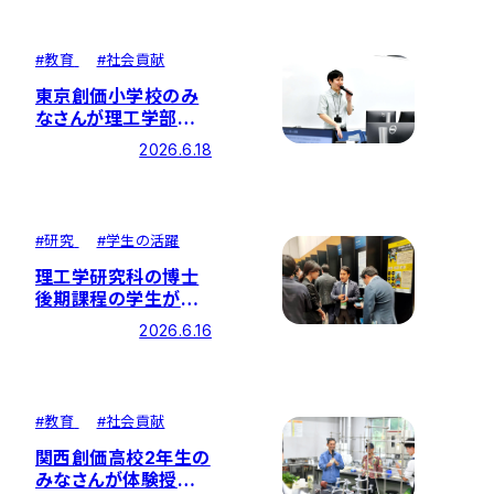
#
教育
#
社会貢献
東京創価小学校のみ
なさんが理工学部で
授業を体験！
2026.6.18
#
研究
#
学生の活躍
理工学研究科の博士
後期課程の学生が
NEDO「NEP（開拓コ
2026.6.16
ース）」に採択！
#
教育
#
社会貢献
関西創価高校2年生の
みなさんが体験授業と