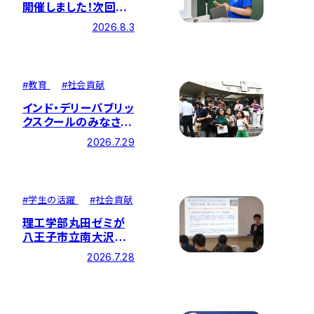
開催しました！次回は
8月30日（日）に開催
2026.8.3
します！
#
教育
#
社会貢献
インド・デリーパブリッ
クスクールのみなさん
が理工学部を訪問！
2026.7.29
#
学生の活躍
#
社会貢献
理工学部丸田ゼミが
八王子市立南大沢中
学校にて中学校と企業
2026.7.28
を繋ぐ「特別講義」を
実施しました