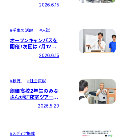
研究室ツアーに参加！
2026.6.15
#
学生の活躍
#
入試
オープンキャンパスを
開催！次回は7月12日
（日）に開催します！
2026.6.15
#
教育
#
社会貢献
創価高校2年生のみな
さんが研究室ツアーと
体験授業に参加
2026.5.29
#
メディア掲載