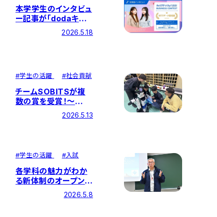
本学学生のインタビュ
ー記事が「dodaキャ
ンパス」に掲載されま
2026.5.18
した
#
学生の活躍
#
社会貢献
チームSOBITSが複
数の賞を受賞！～
「RoboCup Japan
2026.5.13
Open 2026」～
#
学生の活躍
#
入試
各学科の魅力がわか
る新体制のオープンキ
ャンパスがスタート！
2026.5.8