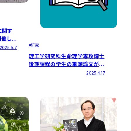
に関す
開催しま
#
研究
2025.5.7
理工学研究科生命理学専攻博士
後期課程の学生の筆頭論文が学
術誌『The Journal of
2025.4.17
Biochemistry』に掲載