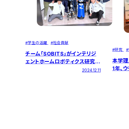
#
学生の活躍
#
社会貢献
#
研究
#
チーム「SOBITS」がインテリジ
本学理
ェントホームロボティクス研究会
1年、
で複数受賞
2024.12.11
パックさ
CSSA
発表第