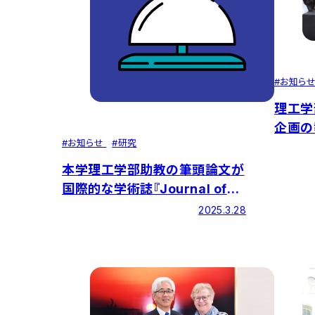
#
お知ら
理工学
企画の
#
お知らせ
#
研究
本学理工学部助教の筆頭論文が
国際的な学術誌『Journal of
Water Process
2025.3.28
Engineering』に掲載されまし
た