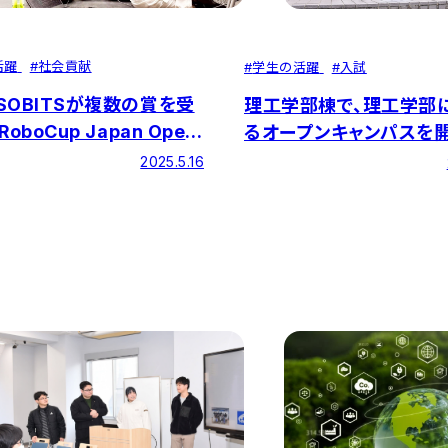
活躍
#
社会貢献
#
学生の活躍
#
入試
SOBITSが複数の賞を受
理工学部棟で、理工学部
oboCup Japan Open
るオープンキャンパスを
 ＠Home League」～
した！
2025.5.16