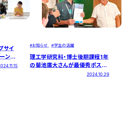
#
お知らせ
#
学生の活躍
プサイ
ーン」
理工学研究科・博士後期課程1年
株)勤
の菊池廣大さんが最優秀ポスタ
024.11.15
ー賞を受賞
2024.10.29