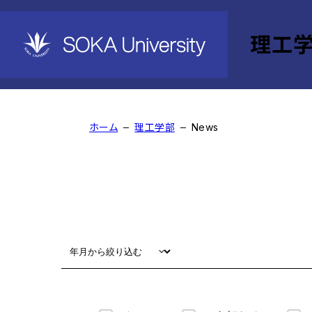
理工
News
ホーム
理工学部
News