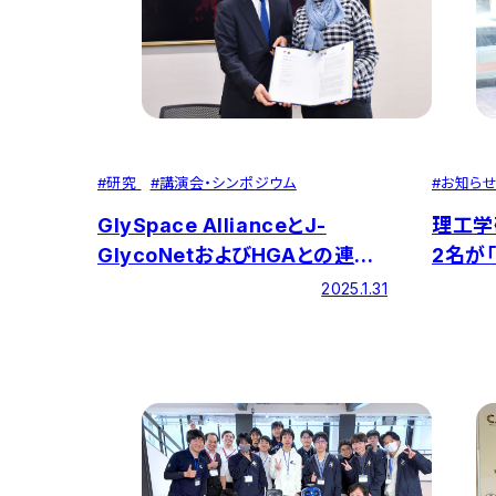
#
研究
#
講演会・シンポジウム
#
お知ら
GlySpace AllianceとJ-
理工学
GlycoNetおよびHGAとの連携・
2名が「
協⼒に関する意向書の締結、
Stud
2025.1.31
GaLSIC Symposiumの開催