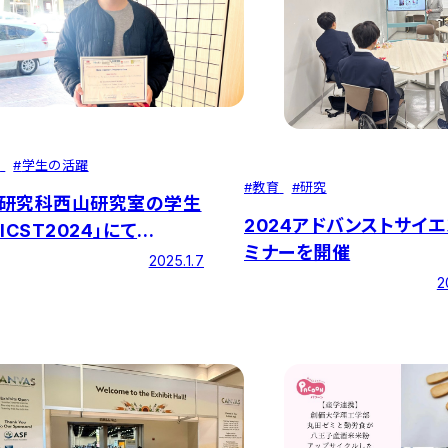
せ
#
学生の活躍
#
教育
#
研究
研究科西山研究室の学生
2024アドバンストサイ
ICST2024」にて
ミナーを開催
ent Awardを受賞
2025.1.7
2