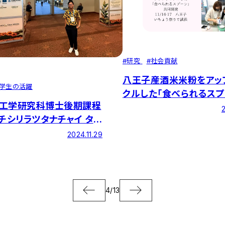
#
研究
#
社会貢献
八王子産酒米米粉をアッ
学生の活躍
クルした「食べられるスプ
工学研究科博士後期課程
を理工学部の丸田ゼミが(
2
ウチシリラツタナチャイ タサ
労食と共同開発
んが「2024 ASA,
2024.11.29
, SSSA国際大会」で口頭
3位を受賞
4
/
13