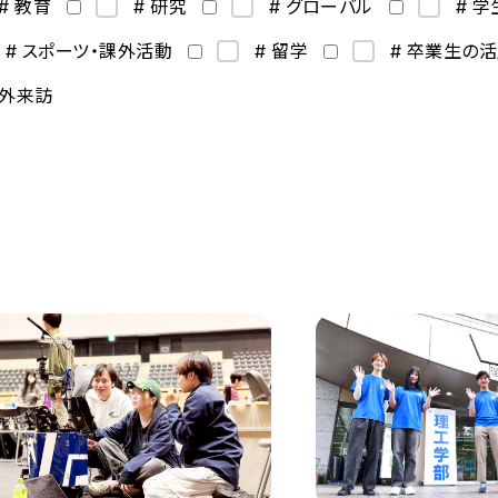
# 教育
# 研究
# グローバル
# 
# スポーツ・課外活動
# 留学
# 卒業生の
海外来訪