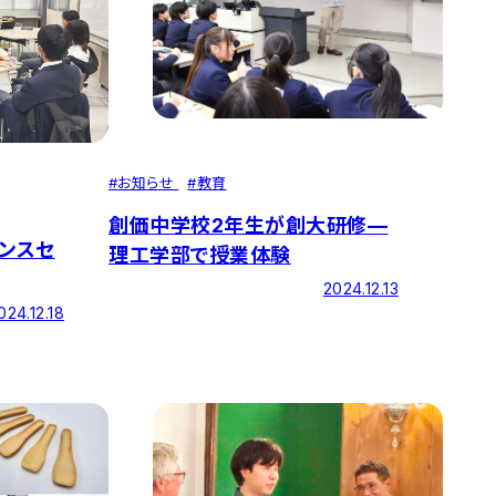
#
お知らせ
#
教育
創価中学校2年生が創大研修—
エンスセ
理工学部で授業体験
2024.12.13
024.12.18