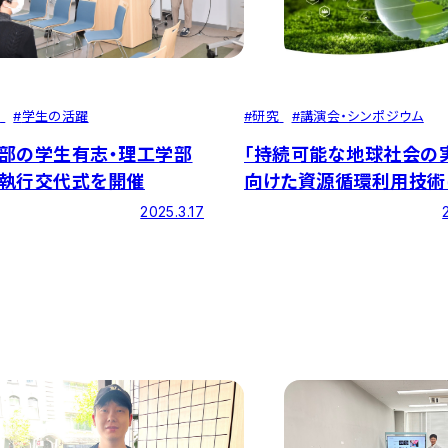
せ
#
学生の活躍
#
研究
#
講演会・シンポジウム
部の学生有志・理工学部
「持続可能な地球社会の
執行交代式を開催
向けた資源循環利用技術
るシンポジウム」開催の
2025.3.17