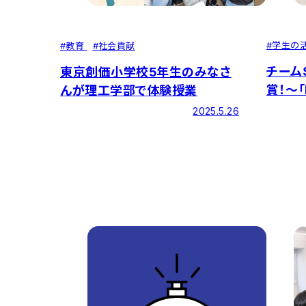
#
学生の
#
教育
#
社会貢献
チーム
東京創価小学校5年生のみなさ
賞！～「R
んが理工学部で体験授業
2025
2025.5.26