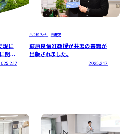
#
お知らせ
#
研究
萩原良信准教授が共著の書籍が
実現に
出版されました。
に関す
お知らせ
2025.2.17
2025.2.17