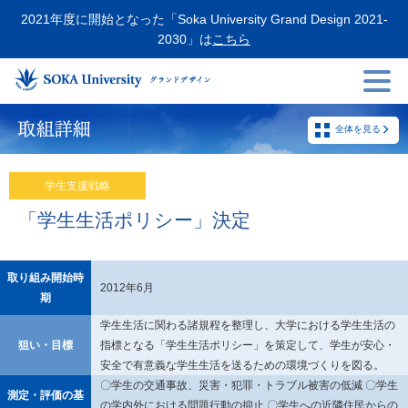
2021年度に開始となった「Soka University Grand Design 2021-
2030」は
こちら
toggl
men
全体を見る
学生支援戦略
「学生生活ポリシー」決定
取り組み開始時
2012年6月
期
学生生活に関わる諸規程を整理し、大学における学生生活の
狙い・目標
指標となる「学生生活ポリシー」を策定して、学生が安心・
安全で有意義な学生生活を送るための環境づくりを図る。
〇学生の交通事故、災害・犯罪・トラブル被害の低減 〇学生
測定・評価の基
の学内外における問題行動の抑止 〇学生への近隣住民からの