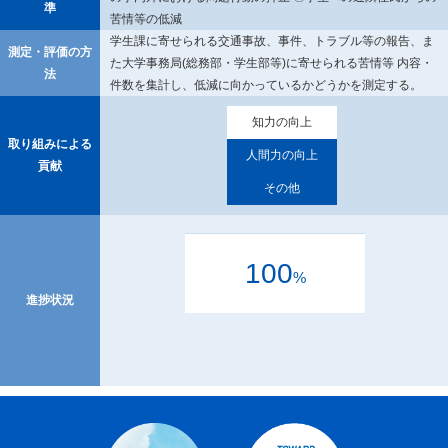
準
苦情等の低減
学生課に寄せられる交通事故、事件、トラブル等の報告、ま
測定・評価の方
た大学事務局(総務部・学生部等)に寄せられる苦情等 内容・
法
件数を集計し、低減に向かっているかどうかを測定する。
知力の向上
取り組みによる
人間力の向上
貢献
その他
100
%
進捗状況