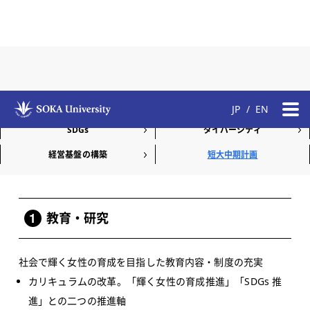
短大中期計画
教育
研究
JP
/
EN
SDGs
ダイバーシティ
経営基盤の構築
短大中期計画
2021年度～2025年度の短大中期計画
1
教育・研究
社会で輝く女性の育成を目指した教育内容・制度の充実
カリキュラムの改革。「輝く女性の育成推進」「SDGs 推
進」との二つの推進軸