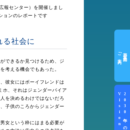
国連広報センター）を開催しまし
ションのレポートです
れる社会に
ご案内
寄付事業の
何ができるか見つけるため、ジ
方を考える機会でもあった。
き、彼女にはボーイフレンドは
ミホ、それはジェンダーバイア
Vision
2030年への
る人を決めるわけではないだろ
身、子供のころからジェンダー
た男女という枠にはまる必要が