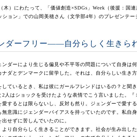
17日（木）にわたって、「価値創造×SDGs」Week（後援：
セッション」での山岡美穂さん（文学部4年）のプレゼンテー
ンダーフリー――自分らしく生きら
ェンダーにより生じる偏見や不平等の問題について自身は
カナダとデンマークに留学した。それは、自分らしい生き
をしているとき、私は彼にガールフレンドはいるの？と聞
と2人はショックを受けたような表情でこう言いました。『
を愛するとは限らないし、反対も然り。ジェンダーで愛す
も無意識にジェンダーバイアスを持っていたのです。私自
を出せずに苦しんでいたのに。
、より自分らしく生きることができます。社会が生み出し