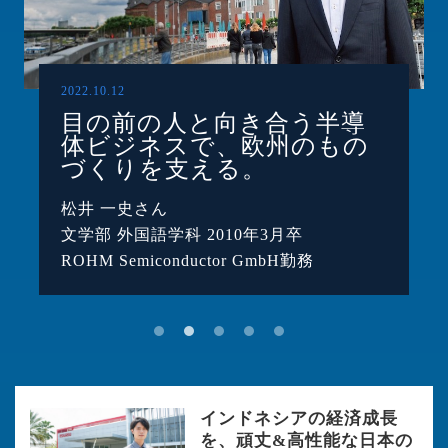
2022.10.12
目の前の人と向き合う半導
体ビジネスで、欧州のもの
づくりを支える。
松井 一史さん
文学部 外国語学科 2010年3月卒
ROHM Semiconductor GmbH勤務
インドネシアの経済成長
を、頑丈&高性能な日本の