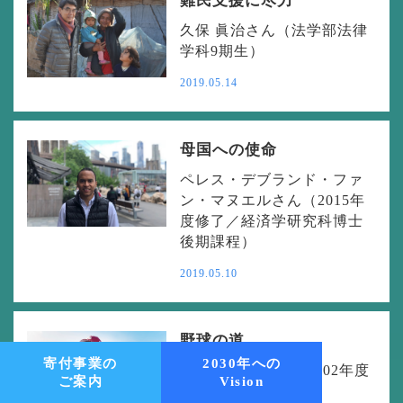
難民支援に尽力
久保 眞治さん（法学部法律
学科9期生）
2019.05.14
母国への使命
ペレス・デブランド・ファ
ン・マヌエルさん（2015年
度修了／経済学研究科博士
後期課程）
2019.05.10
野球の道
寄付事業の
2030年への
⼩⾕野 栄⼀さん（2002年度
ご案内
Vision
卒業／法学部）