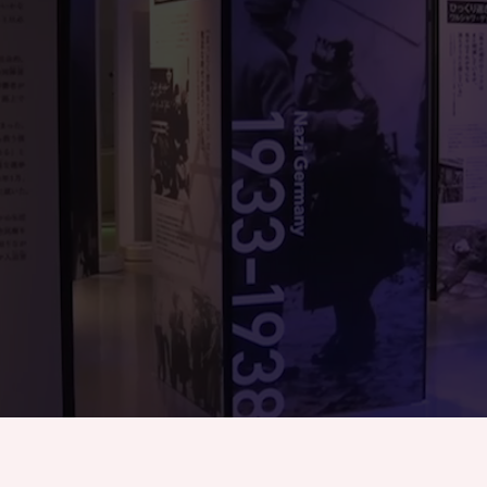
りん
じょう
かん