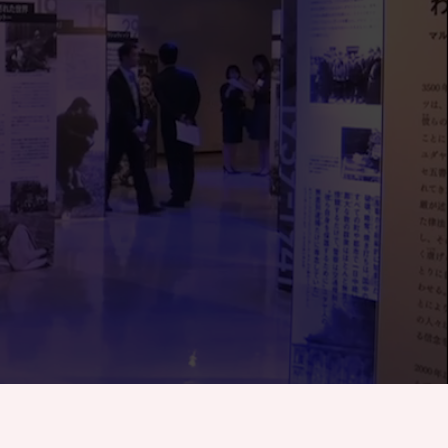
いん
しょう
てき