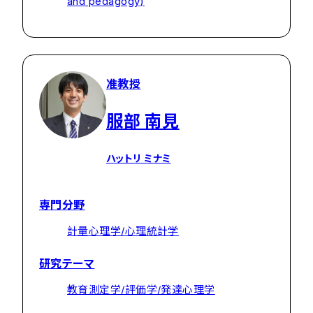
and pedagogy)
准教授
服部 南見
ハットリ ミナミ
専門分野
計量心理学/心理統計学
研究テーマ
教育測定学/評価学/発達心理学