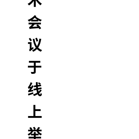
术
会
议
于
线
上
举