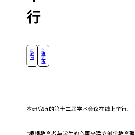
行
#
#
教
研
员
究
所
本研究所的第十二届学术会议在线上举行。
“根据教育者与学生的心声来建立创价教育理