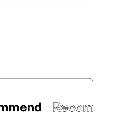
ommend
Recomme