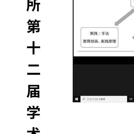
所
第
十
二
届
学