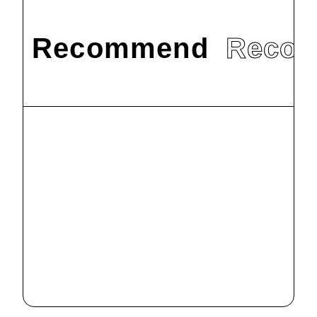
Recommend
Reco
『Report on
Ikeda Studies
in Education』
2021.11.18
제2호 발행
『Report on
Ikeda Studies
in Education』
2021.9.18
제1호 발행