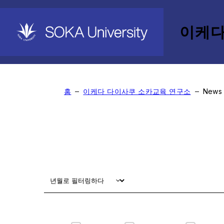
이케다
News
홈
이케다 다이사쿠 소카교육 연구소
News