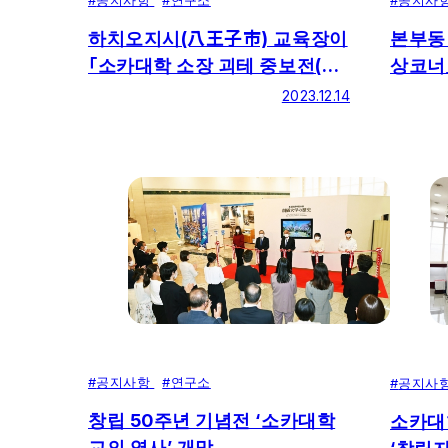
#
공지사항
#
연구소
#
공지사
하치오지시(八王子市) 교육장이
본부동 
「소카대학 소장 괴테 중보전(重
상코너
宝展)」을 방문했습니다.
2023.12.14
#
공지사항
#
연구소
#
공지사
창립 50주년 기념전 ‘소카대학
소카대
교의 역사’ 개막