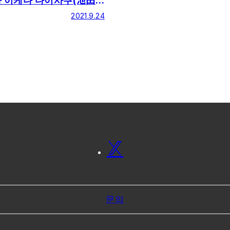
자 이케다 다이사쿠(池田
 선생님의 교육 및 학술교
2021.9.24
 학술 칭호 수장(受章)의
문의