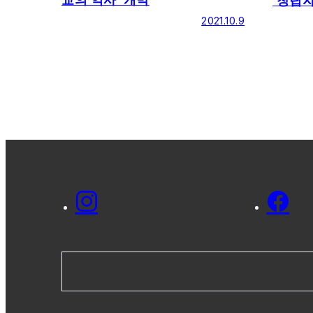
‘창립
大作)
2021.10.9
류-명예
궤적-’