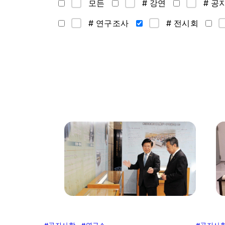
모든
# 강연
# 공
# 연구조사
# 전시회