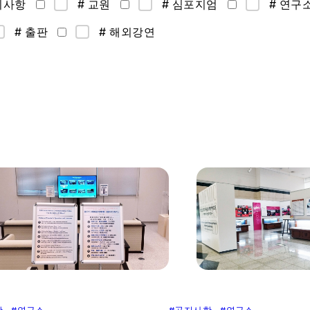
지사항
# 교원
# 심포지엄
# 연구
# 출판
# 해외강연
#
공지사항
#
연구소