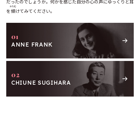
だったのでしょうか。何かを感じた自分の心の声にゆっくりと耳
独立を失う
かたむ
を
傾
けてみてください。
5月15日
女性収容のためにラーフェンスブリュック強制収
容所が開設
5月17日
英国がユダヤ人のパレスチナ移住を厳しく制限す
る白書を発表
ANNE FRANK
9月1日
ナチスがポーランドに侵攻し、ヨーロッパで第二
次世界大戦開始
ユダヤ人とポーランド人に対する残虐行為が始ま
り、その他多くが奴隷労働を強いられた
CHIUNE SUGIHARA
9月1日
ユダヤ人の夜8時以降の外出が禁止
9月21日
ラインハルト・ハイドリヒ（秘密警察長官）が、ポ
ーランドの小規模ユダヤ人コミュニティーを解体
して大都市に集中させユダヤ人の人口と財産に関
する調査を実施するよう命令
第3章
10月8日
ナチスがポーランドのピョートルクフに最初とな
私からはじまる「人権」
るゲットー（ユダヤ人強制居住区）を設置