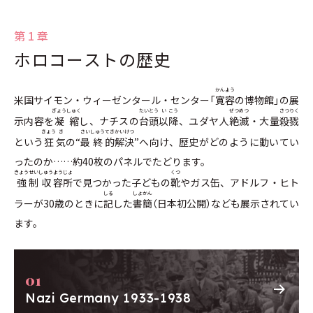
3月3日
ユダヤ人医師がドイツの施設で医業に携わること
を禁止
第1章
3月7日
非武装地域であったラインラント侵攻により、ド
ホロコーストの歴史
イツがベルサイユ条約を破棄
この動きに反対がないことを見て取ったヒトラー
は、さらなる侵略を進めることになる
かん
よう
米国サイモン・ウィーゼンタール・センター「
寛
容
の博物館」の展
ぎょう
しゅく
たいとう
い
こう
ぜつ
めつ
さつ
りく
8月
オリンピックが2週間にわたりドイツで開催
示内容を
凝
縮
し、ナチスの
台頭
以
降
、ユダヤ人
絶
滅
・大量
殺
戮
反ユダヤ主義が公式に行われているという報道が
きょう
き
さい
しゅう
てき
かい
けつ
という
狂
気
の“
最
終
的
解
決
”へ向け、歴史がどのように動いてい
誇張であると海外からの訪問者が信じるよう、ヒ
ったのか……約40枚のパネルでたどります。
トラーは反ユダヤ宣伝活動の一時的な停止を命じ
きょう
せい
しゅう
よう
じょ
くつ
た
強
制
収
容
所
で見つかった子どもの
靴
やガス缶、アドルフ・ヒト
しる
しょ
かん
11月25日
日独防共協定の締結
ラーが30歳のときに
記
した
書
簡
（日本初公開）なども展示されてい
ます。
1937
Nazi Germany 1933-1938
7月15日
ブーヘンヴァルト強制収容所開設