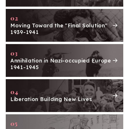
1938
Moving Toward the "Final Solution"
1939-1941
3月13日
ナチスによるオーストリア併合により、すべての
反ユダヤ法令が直ちにオーストリアにて適用
7月6日
ヨーロッパのユダヤ人亡命者について話し合う会
議が、アメリカのルーズベルト大統領のよびかけ
Annihilation in Nazi-occupied Europe
でフランスのエビアンで開催。難民への同情がし
1941-1945
めされる一方で、ナチスの暴虐から逃れるユダヤ
人を受け入れようとする国はほとんどなかった
9月29
英仏の両国、ミュンヘン会談でドイツによるズデ
−30日
ーテン地方（チェコスロバキア西部）占領に同意
Liberation Building New Lives
10月5日
大量のユダヤ難民の受け入れを望まないスイス当
局の要請に基づき、ドイツは全てのユダヤ人のパ
スポートに大きな赤い文字で「J」というマークを付
けた