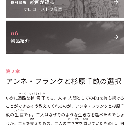
絵画が語る
特別展示
11月9
ドイツ、オーストリアと、チェコスロバキアのズ
ホロコーストの真実
−10日
デーテン地方におけるユダヤ人大量弾圧（クリスタ
ルナハト＝水晶の夜）
数百のシナゴーグが焼き討ちされ、91人のユダヤ
人が虐殺され、数千のユダヤ人商店が略奪された
3万人のユダヤ人が強制収容所に送られ、身代金
物品紹介
目的のために拘束された
11月12日
ドイツのユダヤ人に対し、経営する事業を非ユダ
ヤ人に譲ることを強制する法令が制定
第2章
11月15日
ドイツのすべてのユダヤ人生徒を公立学校から追
放
アンネ・フランクと杉原千畝の選択
か
こく
じょう
きょう
か
いかに
過
酷
な
状
況
下
でも、人は「人間としての心」を持ち続ける
1939
ことができる――そう教えてくれるのが、アンネ・フランクと杉原千
しょう
がい
畝の
生
涯
です。二人はなぜそのような生き方を選べたのでしょ
1月1日
ユダヤ人がドイツ人と働くことを禁止
ささ
い
かた
つらぬ
うか。二人を
支
えたもの、二人の
生
き
方
を
貫
いていたものは、何
3月15日
ナチスのプラハ侵攻により、チェコスロバキアが