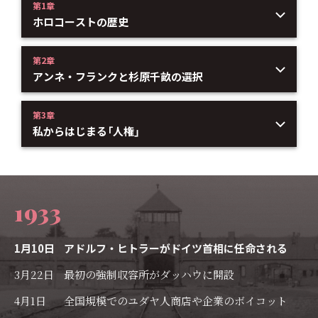
第1章
ホロコーストの歴史
第2章
アンネ・フランクと杉原千畝の選択
第3章
私からはじまる「人権」
1933
1月10日
アドルフ・ヒトラーがドイツ首相に任命される
3月22日
最初の強制収容所がダッハウに開設
4月1日
全国規模でのユダヤ人商店や企業のボイコット