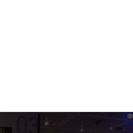
で殺害された
戦争・武力紛争
なぜ人類は殺し合うのか？
12月7日
日本が真珠湾を攻撃。アメリカが日本に宣戦布
告。これを受け、ヒトラーはアメリカに宣戦布告
12月8日
ナチスがポーランドのヘウムノ収容所で特別なト
ラックを使用しユダヤ人のガス殺を開始
難民・避難民
安全に暮らせる場所を求めて
1942
1月20日
ナチスがベルリン郊外で行われたヴァンゼー会議
人権教育
で、欧州よりユダヤ人を抹殺する政策を正式に決
自分を知ること。相手を知ること。
定
3月1日
ナチスがポーランドにソビブル絶滅収容所を建
設。5月より始動し、数十万のユダヤ人がガス殺
された
3月17日
ベウジェッツ絶滅収容所でガス殺が始まり、およ