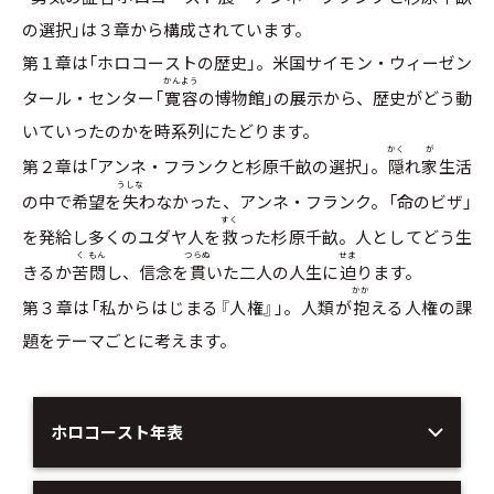
の選択」は３章から構成されています。
第１章は「ホロコーストの歴史」。米国サイモン・ウィーゼン
かん
よう
タール・センター「
寛
容
の博物館」の展示から、歴史がどう動
いていったのかを時系列にたどります。
かく
が
第２章は「アンネ・フランクと杉原千畝の選択」。
隠
れ
家
生活
うしな
の中で希望を
失
わなかった、アンネ・フランク。「命のビザ」
すく
を発給し多くのユダヤ人を
救
った杉原千畝。人としてどう生
く
もん
つらぬ
せま
きるか
苦
悶
し、信念を
貫
いた二人の人生に
迫
ります。
かか
第３章は「私からはじまる『人権』」。人類が
抱
える人権の課
題をテーマごとに考えます。
ホロコースト年表