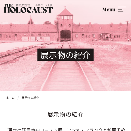
Menu
展示物の紹介
ホーム
展示物の紹介
展示物の紹介
「勇気の証言――ホロコースト展 アンネ・フランクと杉原千畝