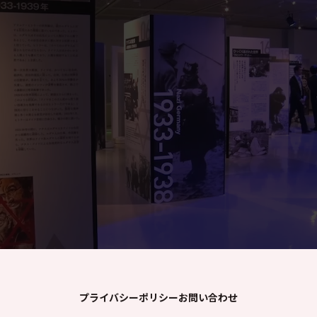
そ60万人が殺害された
ほどなくして、アウシュヴィッツ・ビルケナウで
もガスによる大量虐殺が始まった
１００万人を超えるユダヤ人と、ナチスに支配さ
れたヨーロッパの25万人の非ユダヤ人が殺害され
りん
じょう
かん
た
らん
11月24日
アメリカのユダヤ人指導者、国務省の阻止にもか
かわらず、ナチスによるヨーロッパのユダヤ人大
量殺戮を確認する電信を公表
いん
しょう
てき
1943
2月2日
スターリングラードでナチスがソ連軍に大敗北
し、連合国側に有利に戦況が転換しはじめる
4月19日
ワルシャワ・ゲットーでユダヤ人による反乱。絶
望的な戦いであったが1か月の間持ちこたえる
プライバシーポリシー
お問い合わせ
ワルシャワ・ゲットーは、最終的にナチスによっ