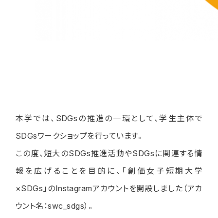
本学では、
SDGs
の推進の一環として、学生主体で
SDGs
ワークショップを行っています。
この度、短大の
SDGs
推進活動や
SDGs
に関連する情
報を広げることを目的に、「創価女子短期大学
×
SDGs
」の
Instagramアカウントを開設しました
（アカ
ウント名：
swc_sdgs
）。