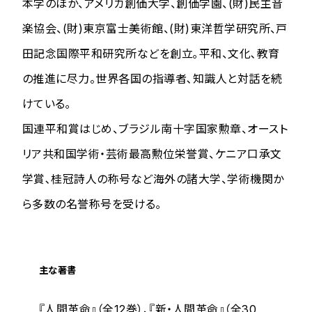
本学のほか、アメリカ創価大学、創価学園、(財)民主音
楽協会、(財)東京富士美術館、(財)東洋哲学研究所、戸
田記念国際平和研究所などを創立｡平和、文化､教育
の推進に尽力。世界各国の指導者､知識人と対話を続
けている｡
国連平和賞はじめ、ブラジル南十字国家勲章、オースト
リア共和国学術・芸術最高勲位栄誉賞、ケニア口承文
学賞､桂冠詩人の称号など海外の諸大学、学術機関か
ら多数の名誉称号を受ける｡
主な著書
『人間革命』（全12巻）、『新・人間革命』（全30