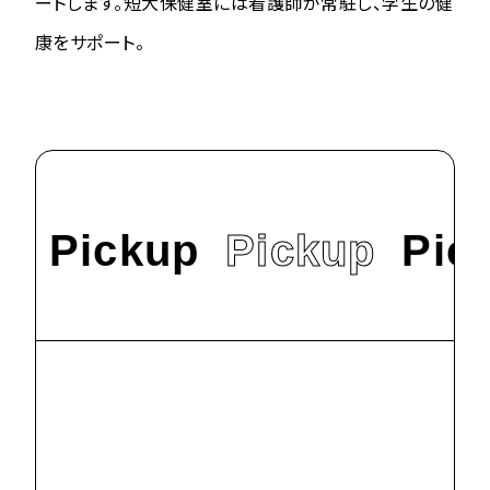
ートします。短大保健室には看護師が常駐し、学生の健
康をサポート。
Pickup
Pickup
Pic
#
News
9/22（日）オープ
ンキャンパスを
開催します！
2024.9.9