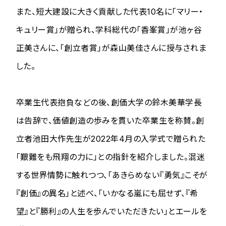
また、短大建設に大きく貢献した代表10名に「マリー・
キュリー賞」が贈られ、学科総代の「香峯賞」が池ヶ谷
正美さんに、「創立者賞」が森山美佳さんに授与されま
した。
卒業生代表抱負などの後、創価大学の鈴木美華学長
は告辞で、価値創造の歩みを貫いた卒業生を称賛。創
立者池田大作先生が2022年4月の入学式で贈られた
「艱難をも飛翔の力に」との指針を紹介しました。混迷
する世界情勢に触れつつ、「あきらめない『勇気』こそが
『創価』の異名」と述べ、「いかなる嵐にも屈せず、『希
望』と『勝利』の人生を歩んでいただきたい」とエールを