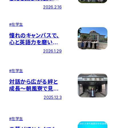
リピンで得た「一生も
2026.2.16
のの経験」 ー ミリア
ムカレッジ夏季語学
#
在学生
研修に参加して
憧れのキャンパスで、
心と英語力を磨いた
２か月間 ー アメリカ
2026.1.29
創価大学（SUA）短期
留学プログラムに参
加して
#
在学生
対話から広がる絆と
成長～朝風寮で見つ
けた挑戦のかたち～
2025.12.3
#
在学生