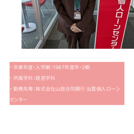
・ 卒業年度・入学期：1987年度卒・2期
・ 所属学科：経営学科
・ 勤務先等：株式会社山陰合同銀行 出雲個人ローン
センター