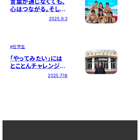
言葉が通じなくても、
心はつながる。そし
て、“知る”ことが“平
2025.9.3
和”に通じる。―創価
大学訪中団に参加し
て
#
在学生
「やってみたい」には
とことんチャレンジ！
―課外活動も勉学も
2025.7.18
自分らしく