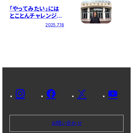
「やってみたい」には
とことんチャレンジ！
―課外活動も勉学も
2025.7.18
自分らしく
お問い合わせ