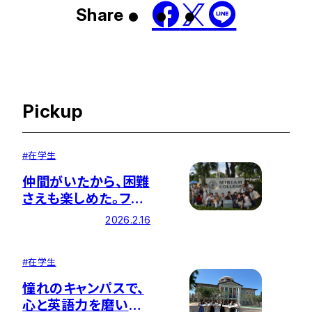
Share
Pickup
#
在学生
仲間がいたから、困難
さえも楽しめた。フィ
リピンで得た「一生も
2026.2.16
のの経験」 ー ミリア
ムカレッジ夏季語学
#
在学生
研修に参加して
憧れのキャンパスで、
心と英語力を磨いた