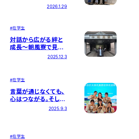
２か月間 ー アメリカ
2026.1.29
創価大学（SUA）短期
留学プログラムに参
加して
#
在学生
対話から広がる絆と
成長～朝風寮で見つ
けた挑戦のかたち～
2025.12.3
#
在学生
言葉が通じなくても、
心はつながる。そし
て、“知る”ことが“平
2025.9.3
和”に通じる。―創価
大学訪中団に参加し
て
#
在学生