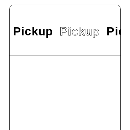
Pickup
Pickup
Pic
#
News
9/22（日）オープ
ンキャンパスを
開催します！
2024.9.9
#
News
明星大学で
SDGs交流会を
行いました
2024.8.2