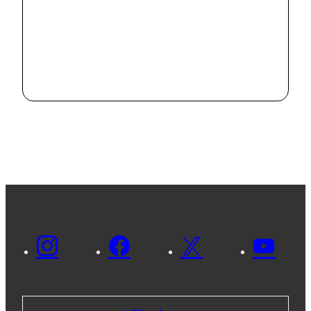
#
News
市内の病院で
SDGsに関する
意見交換を行い
2024.8.2
ました