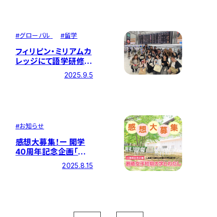
#
グローバル
#
留学
フィリピン・ミリアムカ
レッジにて語学研修を
実施しました
2025.9.5
#
お知らせ
感想大募集！ー 開学
40周年記念企画「創
価女子短期大学とわ
2025.8.15
たし」