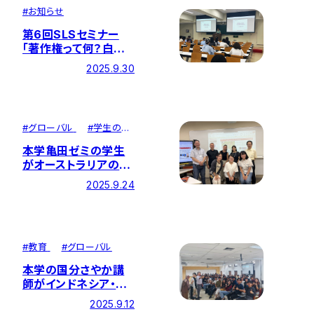
#
お知らせ
第6回SLSセミナー
「著作権って何？白鳥
祭の攻略法」を開催し
2025.9.30
ました
#
グローバル
#
学生の活
躍
本学亀田ゼミの学生
がオーストラリアの研
究者とディスカッショ
2025.9.24
ンを行いました
#
教育
#
グローバル
本学の国分さやか講
師がインドネシア・バ
ンドン工科大学にて授
2025.9.12
業提供をしました