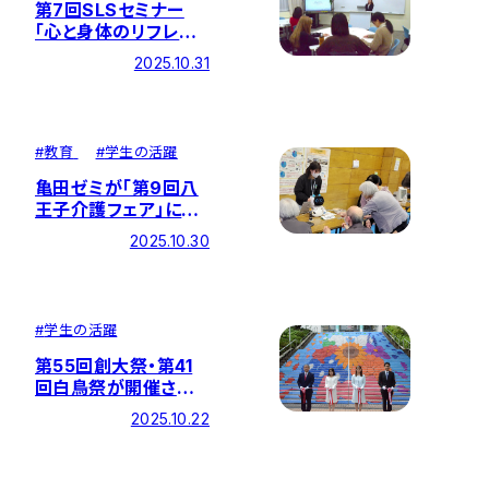
第7回SLSセミナー
「心と身体のリフレッ
シュ」を開催しました
2025.10.31
#
教育
#
学生の活躍
亀田ゼミが「第9回八
王子介護フェア」に出
展しました！
2025.10.30
#
学生の活躍
第55回創大祭・第41
回白鳥祭が開催され
ました
2025.10.22