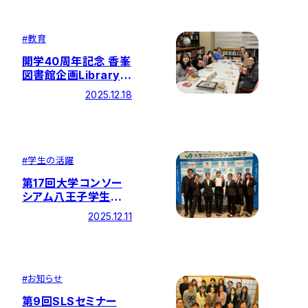
#
教育
開学40周年記念 香峯
図書館企画Library
Talkを開催しました
2025.12.18
#
学生の活躍
第17回大学コンソー
シアム八王子学生発
表会で短大生が活躍！
2025.12.11
#
お知らせ
第9回SLSセミナー