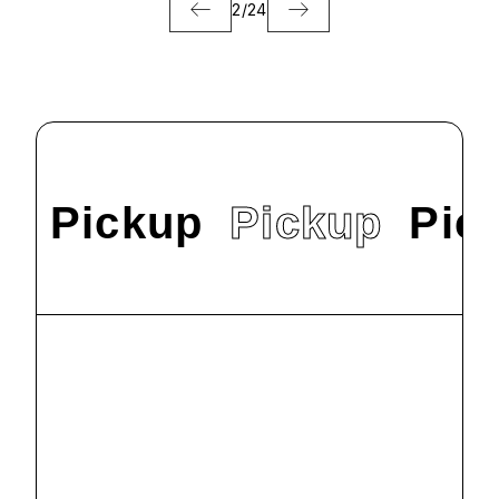
2
/
24
Pickup
Pickup
Pic
#
News
9/22（日）オープ
ンキャンパスを
開催します！
2024.9.9
#
News