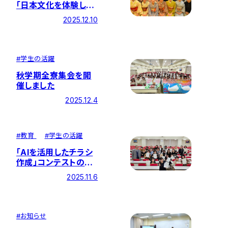
「日本文化を体験しよ
う！お作法実践」セミナ
2025.12.10
ーを開催しました
#
学生の活躍
秋学期全寮集会を開
催しました
2025.12.4
#
教育
#
学生の活躍
「AIを活用したチラシ
作成」コンテストの表
彰式を開催
2025.11.6
#
お知らせ