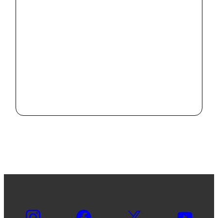
明星大学で
SDGs交流会を
行いました
2024.8.2
#
News
市内の病院で
SDGsに関する
意見交換を行い
2024.8.2
ました