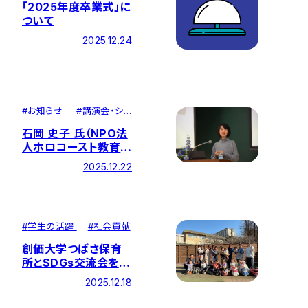
「2025年度卒業式」に
ついて
2025.12.24
#
お知らせ
#
講演会・シ
ンポジウム
石岡 史子 氏（NPO法
人ホロコースト教育資
料センター 理事長）に
2025.12.22
ご講演いただきました
#
学生の活躍
#
社会貢献
創価大学つばさ保育
所とSDGs交流会を開
催しました
2025.12.18