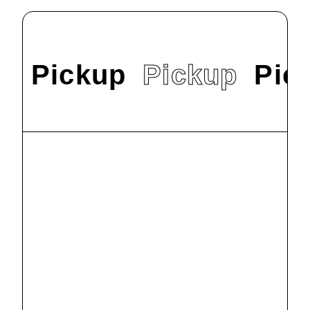
Pickup
Pickup
Pic
#
News
9/22（日）オープ
ンキャンパスを
開催します！
2024.9.9
#
News
明星大学で
SDGs交流会を
行いました
2024.8.2