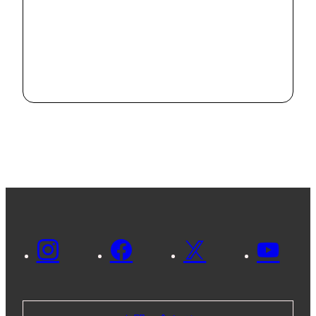
#
News
市内の病院で
SDGsに関する
意見交換を行い
2024.8.2
ました