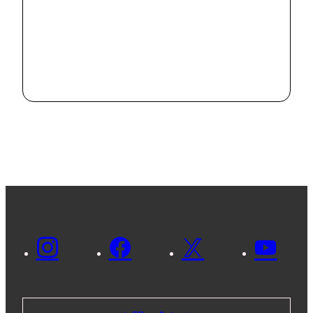
#
News
市内の病院で
SDGsに関する
意見交換を行い
2024.8.2
ました