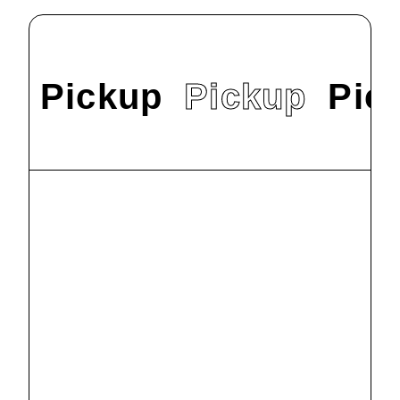
Pickup
Pickup
Pic
#
News
9/22（日）オープ
ンキャンパスを
開催します！
2024.9.9
#
News
明星大学で
SDGs交流会を
行いました
2024.8.2