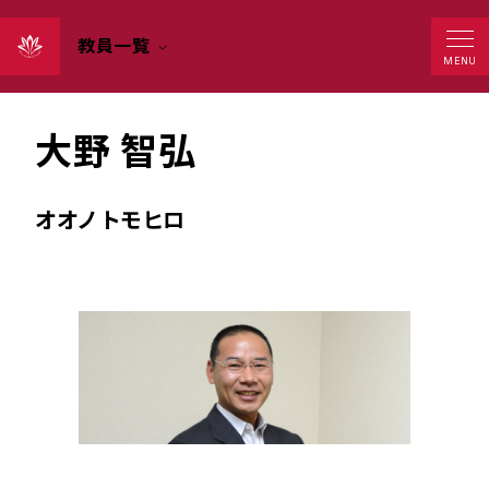
教員一覧
MENU
教授
大野 智弘
オオノ トモヒロ