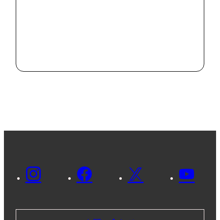
#
News
市内の病院で
SDGsに関する
意見交換を行い
2024.8.2
ました