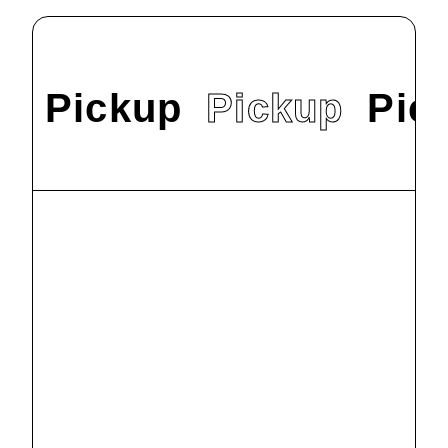
Pickup
Pickup
Pic
#
News
9/22（日）オープ
ンキャンパスを
開催します！
2024.9.9
#
News
明星大学で
SDGs交流会を
行いました
2024.8.2