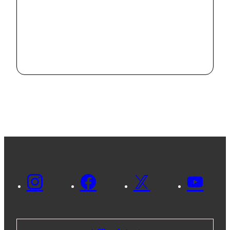
#
News
市内の病院で
SDGsに関する
意見交換を行い
2024.8.2
ました