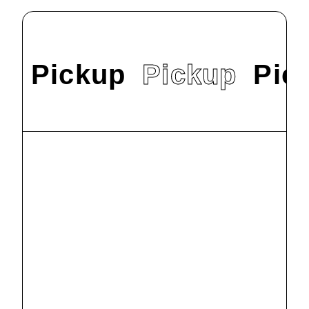
Pickup
Pickup
Pic
#
News
9/22（日）オープ
ンキャンパスを
開催します！
2024.9.9
#
News
明星大学で
SDGs交流会を
行いました
2024.8.2