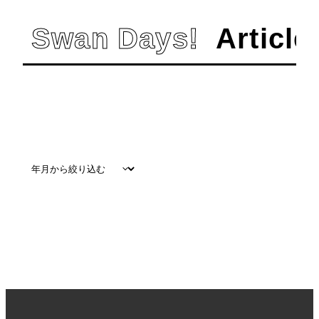
Swan Days!
Article
すべて
#
在学生
#
卒業生
#
教員