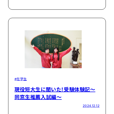
#在学生
現役短大生に聞いた！受験体験記～
同窓生推薦入試編～
2024.12.12