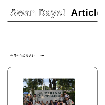
Swan Days!
Article
すべて
#
在学生
#
卒業生
#
教員