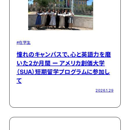
#在学生
憧れのキャンパスで、心と英語力を磨
いた２か月間 ー アメリカ創価大学
（SUA）短期留学プログラムに参加し
て
2026.1.29