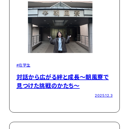
#在学生
対話から広がる絆と成長～朝風寮で
見つけた挑戦のかたち～
2025.12.3