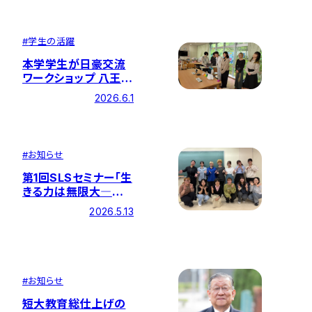
#
学生の活躍
本学学生が日豪交流
ワークショップ 八王子
イベントで活躍しまし
2026.6.1
た
#
お知らせ
第1回SLSセミナー「生
きる力は無限大―自
分自身を大切にするた
2026.5.13
めに―」を開催しまし
た
#
お知らせ
短大教育総仕上げの