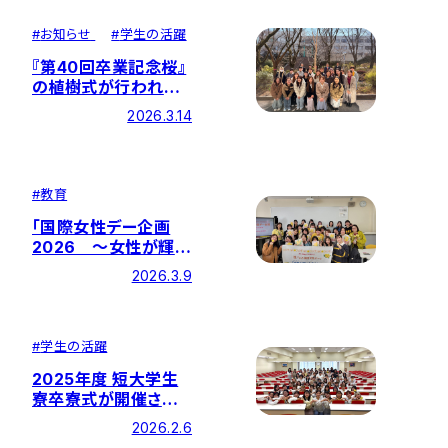
#
お知らせ
#
学生の活躍
『第40回卒業記念桜』
の植樹式が行われま
した
2026.3.14
#
教育
「国際女性デー企画
2026 ～女性が輝く
未来を拓く～」を開催
2026.3.9
#
学生の活躍
2025年度 短大学生
寮卒寮式が開催され
ました！
2026.2.6