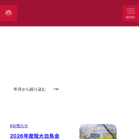
News
MENU
すべて
#
お知らせ
#
教育
#
研究
#
グローバル
#
お知らせ
2026年度短大白鳥会