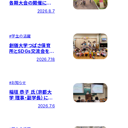
各期大会の開催につ
いて
2026.8.7
#
学生の活躍
創価大学つばさ保育
所とSDGs交流会を開
催しました
2026.7.18
#
お知らせ
稲垣 恭子 氏（京都大
学 理事・副学長）にご
講演いただきました
2026.7.6