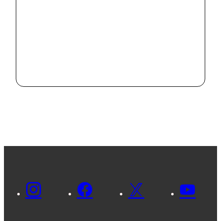
行いました
2024.8.2
#
News
市内の病院で
SDGsに関する
意見交換を行い
2024.8.2
ました