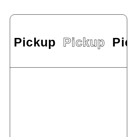
Pickup
Pickup
Pic
#
News
9/22（日）オープ
ンキャンパスを
開催します！
2024.9.9
#
News
明星大学で
SDGs交流会を