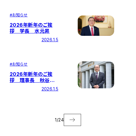
#
お知らせ
2026年新年のご挨
拶 学長 水元昇
2026.1.5
#
お知らせ
2026年新年のご挨
拶 理事長 秋谷芳
英
2026.1.5
1
/
24