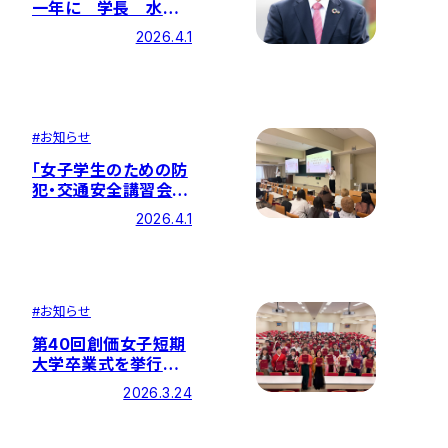
一年に 学長 水元
昇
2026.4.1
#
お知らせ
「女子学生のための防
犯・交通安全講習会」
を開催しました
2026.4.1
#
お知らせ
第40回創価女子短期
大学卒業式を挙行しま
した
2026.3.24