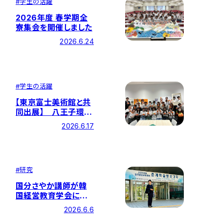
#
学生の活躍
2026年度 春学期全
寮集会を開催しました
2026.6.24
#
学生の活躍
【東京富士美術館と共
同出展】 八王子環境
フェスティバルで平和
2026.6.17
と共生の大切さを伝え
る
#
研究
国分さやか講師が韓
国経営教育学会にお
いて優秀論文賞を受
2026.6.6
賞しました