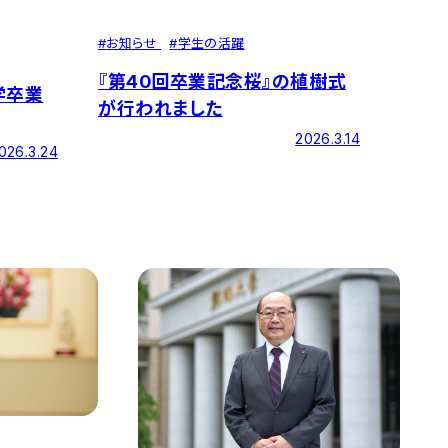
#
お知らせ
#
学生の活躍
『第40回卒業記念桜』の植樹式
学卒業
が行われました
2026.3.14
026.3.24