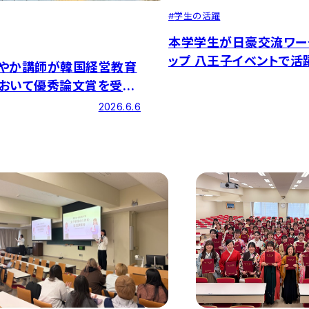
#
学生の活躍
本学学生が日豪交流ワー
ップ 八王子イベントで活
やか講師が韓国経営教育
した
おいて優秀論文賞を受賞
た
2026.6.6