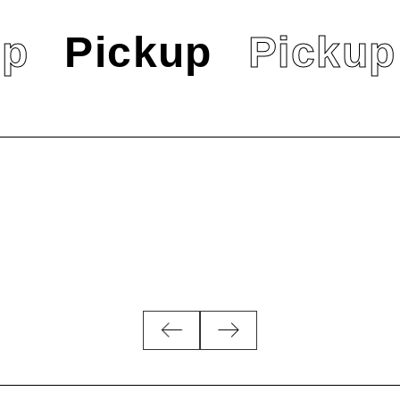
up
Pickup
Pickup
す！