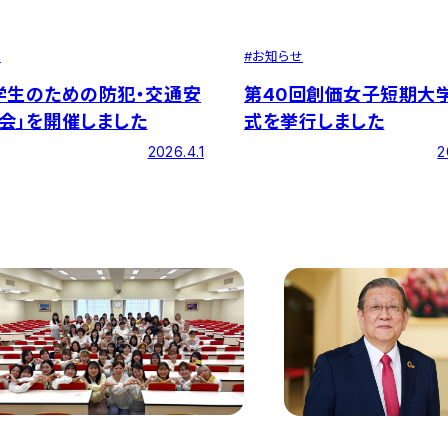
せ
#
お知らせ
学生のための防犯・交通安
第40回創価女子短期大
会」を開催しました
式を挙行しました
2026.4.1
2