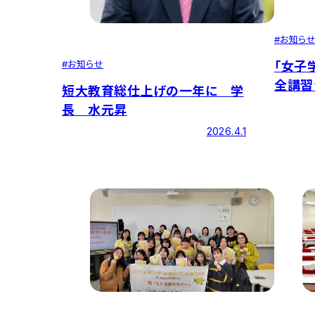
#
お知ら
#
お知らせ
「女子
全講習
短大教育総仕上げの一年に 学
長 水元昇
2026.4.1