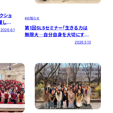
クショ
#
お知らせ
躍しま
第1回SLSセミナー「生きる力は
2026.6.1
無限大―自分自身を大切にする
ために―」を開催しました
2026.5.13