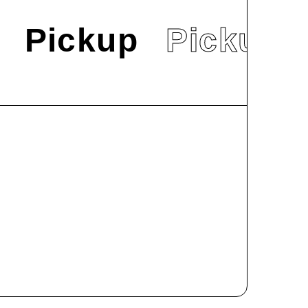
Pickup
Pickup
#
News
明星大学でSD
2024.9.9