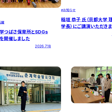
#
お知らせ
稲垣 恭子 氏（京都大学 
活躍
学長）にご講演いただき
学つばさ保育所とSDGs
を開催しました
2026.7.18