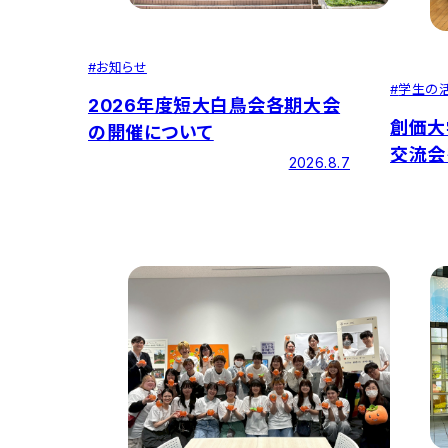
#
お知らせ
#
学生の
2026年度短大白鳥会各期大会
創価大
の開催について
交流会
2026.8.7