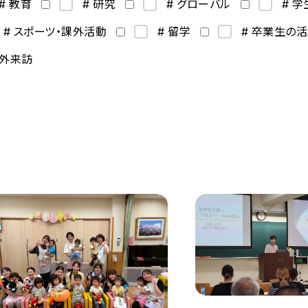
# 教育
# 研究
# グローバル
# 
# スポーツ・課外活動
# 留学
# 卒業生の
海外来訪