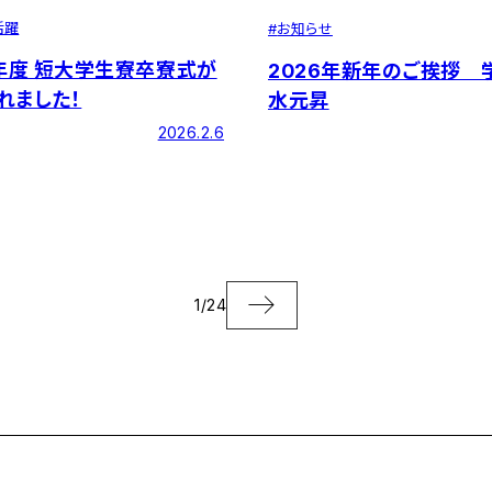
活躍
#
お知らせ
5年度 短大学生寮卒寮式が
2026年新年のご挨拶
れました！
水元昇
2026.2.6
1
/
24