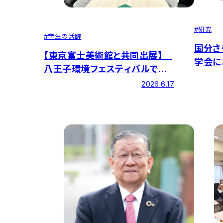
#
研究
#
学生の活躍
国分さ
【東京富士美術館と共同出展】
学会に
八王子環境フェスティバルで平
しまし
和と共生の大切さを伝える
2026.6.17