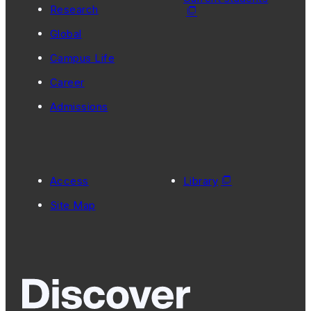
Research
Global
Campus Life
Career
Admissions
Access
Library
Site Map