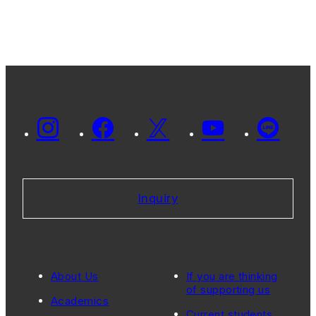
Inquiry
About Us
If you are thinking
of supporting us
Academics
Current students