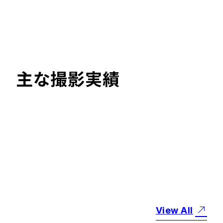
主な撮影実績
#
メディア掲載
TBSテレビ日曜劇場
『リブート』
2026.3.13
View All