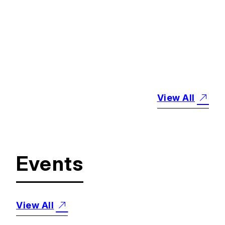
#
お知らせ
「こども性暴力防止法」
の施行に伴う教育実
習に関するお知らせ
2025.12.25
View All
Events
View All