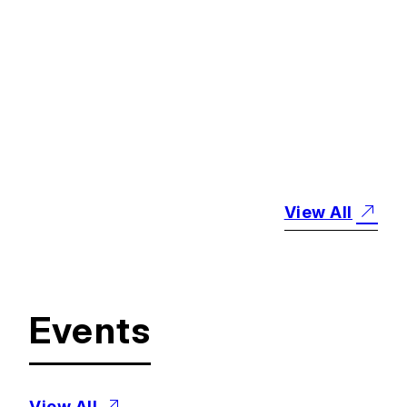
#
お知らせ
「創価大学SDGsレポ
ート2025」を発行しま
した
2025.10.17
View All
Events
View All