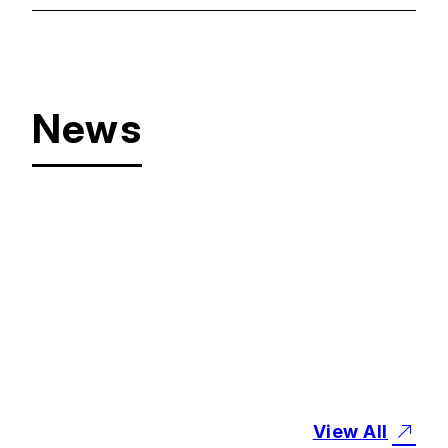
News
#
お知らせ
「創価大学SDGsレポ
ート2025」を発行しま
した
2025.10.17
View All