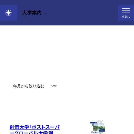
大学案内
Events
MENU
すべて
#
お知らせ
#
教育
#
研究
#
グローバル
創価大学「ポストスーパ
ーグローバル大学創成