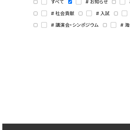
すべて
# お知らせ
# 社会貢献
# 入試
# 講演会・シンポジウム
# 