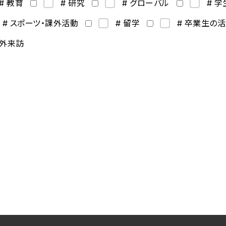
# 教育
# 研究
# グローバル
# 
# スポーツ・課外活動
# 留学
# 卒業生の
海外来訪