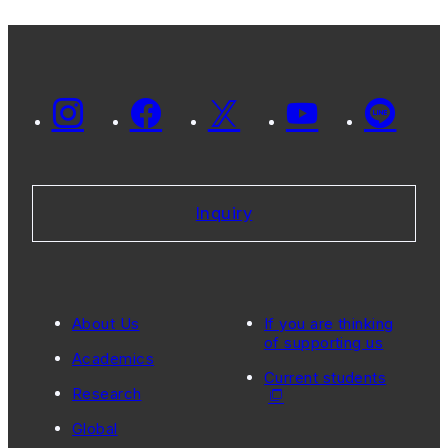
Inquiry
About Us
If you are thinking
of supporting us
Academics
Current students
Research
Global