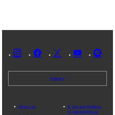
Inquiry
About Us
If you are thinking
of supporting us