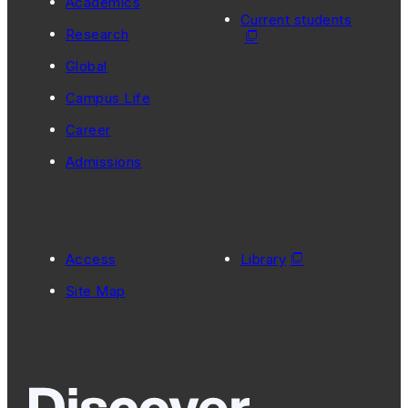
Academics
Current students
Research
Global
Campus Life
Career
Admissions
Access
Library
Site Map