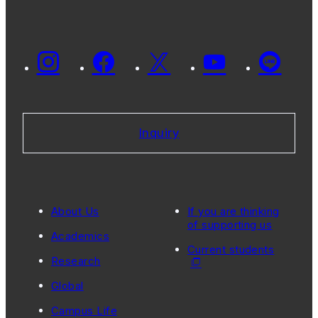
Inquiry
About Us
If you are thinking
of supporting us
Academics
Current students
Research
Global
Campus Life