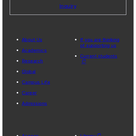
Inquiry
About Us
If you are thinking
of supporting us
Academics
Current students
Research
Global
Campus Life
Career
Admissions
Access
Library