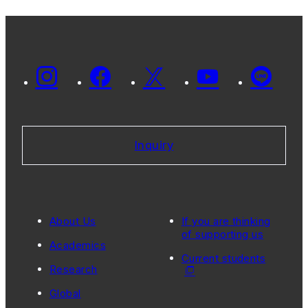
Inquiry
About Us
If you are thinking
of supporting us
Academics
Current students
Research
Global