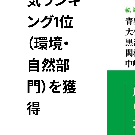
気ランキ
ング1位
（環境・
自然部
門）を獲
得