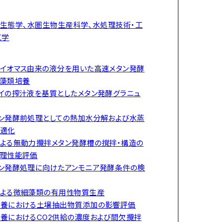
生態学、水圏生物生産科学、水処理技術・工
工学
イオマス由来の液分を用いた高速メタン発酵
藻類培養
イの搾汁液を基質としたメタン発酵グラニュ
ン発酵前処理としての熱加水分解および水蒸
適化
よる無動力攪拌メタン発酵槽の撹拌・構造の
理性能評価
ン発酵処理に向けたアンモニア発酵条件の検
よる微細藻類の有用性物質生産
養における土壌抽出物質添加の影響評価
養におけるCO2供給の濃度および間欠攪拌