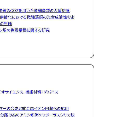
由来のCO2を用いた微細藻類の大量培養
供給化における微細藻類の光合成活性およ
の評価
シ類の色素蓄積に関する研究
イオサイエンス、機能材料・デバイス
マーの合成と重金属イオン回収への応用
分離の為のアミン修飾メソポーラスシリカ膜