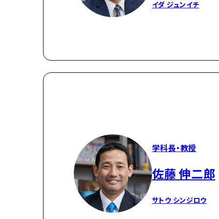
イダ ジュンイチ
学科長・教授
佐藤 伸二郎
サトウ シンジロウ