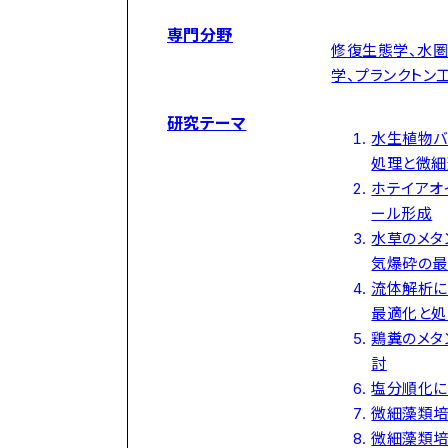
専門分野
修復生態学、水圏
学、プランクトン
研究テーマ
水生植物バ
処理と微細
ホテイアオ
ール形成
水草のメタ
気爆砕の最
流体解析に
最適化と処
鶏糞のメタ
討
塩分順化に
微細藻類培
微細藻類培