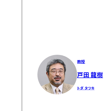
教授
戸田 龍樹
トダ タツキ