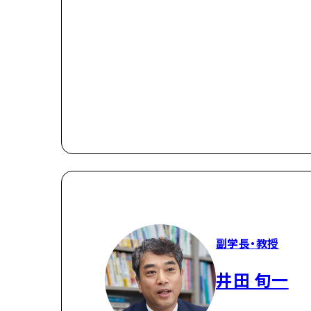
副学長・教授
井田 旬一