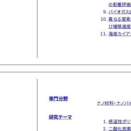
の影響評価
バイオガス
異なる窒素
び増殖速度
海産カイア
専門分野
ナノ材料・ナノバ
研究テーマ
感温性ポリ
二酸化炭素