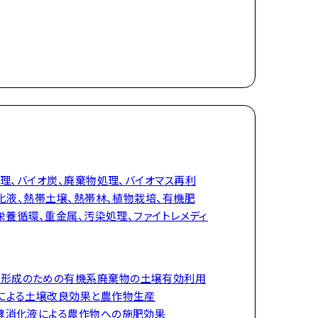
理、バイオ炭、廃棄物処理、バイオマス再利
化液、熱帯土壌、熱帯林、植物栽培、有機肥
栄養循環、重金属、汚染処理、ファイトレメディ
形成のための有機系廃棄物の土壌有効利用
炭による土壌改良効果と農作物生産
発酵消化液による農作物への施肥効果