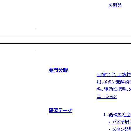
の開発
専門分野
土壌化学、土壌物
用、メタン発酵消
料、緩効性肥料、
エーション
研究テーマ
循環型社会
・ バイオ
・ メタン